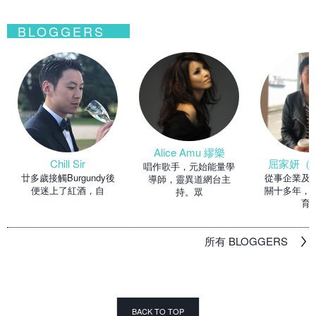
BLOGGERS
Alice Amu 繆樂
Chill Sir
屈家妍（Ma
唱作歌手，元始能量學
廿多歲接觸Burgundy後
從事企業及
導師，靈異道網台主
便迷上了紅酒，自
關十多年，
持。眾
育
所有 BLOGGERS
BACK TO TOP