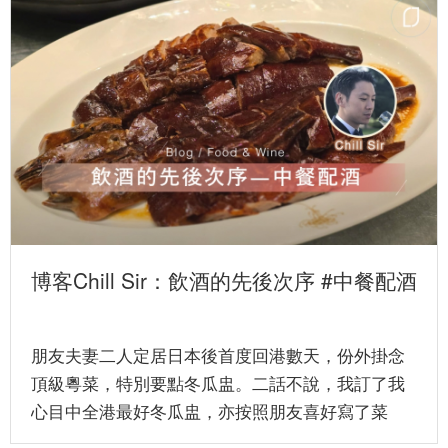
博客Chill Sir：飲酒的先後次序 #中餐配酒
朋友夫妻二人定居日本後首度回港數天，份外掛念
頂級粵菜，特別要點冬瓜盅。二話不說，我訂了我
心目中全港最好冬瓜盅，亦按照朋友喜好寫了菜
單。晚飯當天，我決定帶一瓶白...