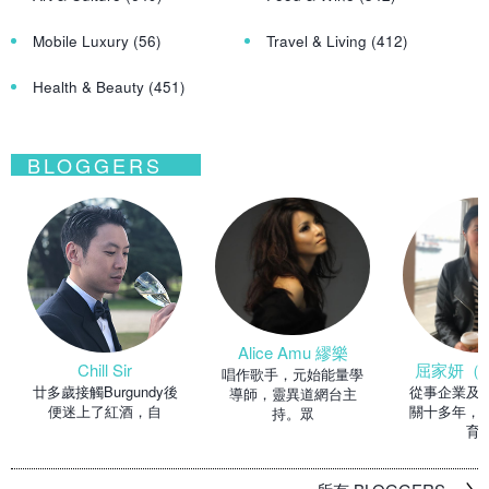
Mobile Luxury
(56)
Travel & Living
(412)
Health & Beauty
(451)
BLOGGERS
Alice Amu 繆樂
Chill Sir
屈家妍（Ma
唱作歌手，元始能量學
廿多歲接觸Burgundy後
從事企業及
導師，靈異道網台主
便迷上了紅酒，自
關十多年，
持。眾
育