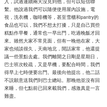
入，試過連續兩天沒見到他，但可以短信聯
繫。他說過我們可以隨便使用屋內設施，電
視，洗衣機，咖啡機等，甚至雪櫃和pantry的
食品也可以，我們不想太打擾，只是自己買些
糕點作早餐，通常也一早出門，吃過晚飯才回
來。雖然大家不常見面，但有一晚他在家，大
家也傾談很久，天南地北，閒話家常，他還提
議一些景點去處。我們離開之日剛是星期日，
巴士班次較疏，又是早機，要配合時間，我們
得早上七時便要出門。最後向他提出，他二話
不説願意送我們到巴士總站。那晚他並沒有回
來睡，但七點前已回來載我們，感激真是一言
難盡。