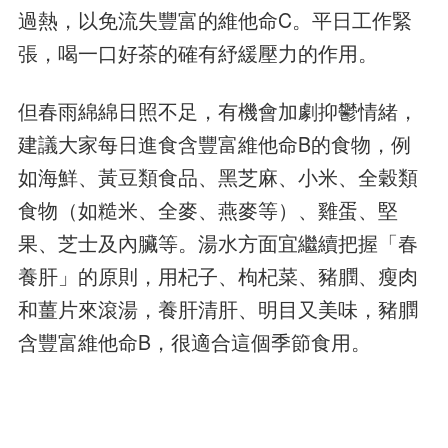
過熱，以免流失豐富的維他命C。平日工作緊
張，喝一口好茶的確有紓緩壓力的作用。
但春雨綿綿日照不足，有機會加劇抑鬱情緒，
建議大家每日進食含豐富維他命B的食物，例
如海鮮、黃豆類食品、黑芝麻、小米、全穀類
食物（如糙米、全麥、燕麥等）、雞蛋、堅
果、芝士及內臟等。湯水方面宜繼續把握「春
養肝」的原則，用杞子、枸杞菜、豬膶、瘦肉
和薑片來滾湯，養肝清肝、明目又美味，豬膶
含豐富維他命B，很適合這個季節食用。