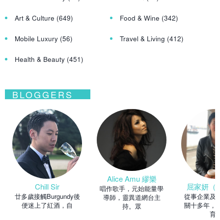
Art & Culture
(649)
Food & Wine
(342)
Mobile Luxury
(56)
Travel & Living
(412)
Health & Beauty
(451)
BLOGGERS
Alice Amu 繆樂
Chill Sir
屈家妍（Ma
唱作歌手，元始能量學
廿多歲接觸Burgundy後
從事企業及
導師，靈異道網台主
便迷上了紅酒，自
關十多年，
持。眾
育