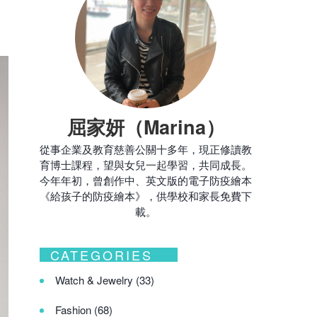
。
屈家妍（Marina）
從事企業及教育慈善公關十多年，現正修讀教
育博士課程，望與女兒一起學習，共同成長。
今年年初，曾創作中、英文版的電子防疫繪本
《給孩子的防疫繪本》，供學校和家長免費下
載。
CATEGORIES
Watch & Jewelry
(33)
Fashion
(68)