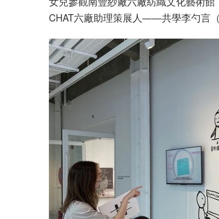
女兒參觀南豐紗廠六廠紡織文化藝術館（
CHAT六廠助理策展人——共學李勺言（