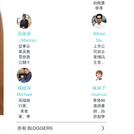
上了紅
始能量
酒，自
學導
師，靈
異道網
台主
持。眾
Alfred
屈家妍
Siu
（Marina）
上市公
從事企
司前企
業及教
業傳訊
育慈善
主管，
公關十
穿梭於
多年，
政府及
現正修
私人機
讀教育
構
博
妹妹子
楊廸深
muimuizi
Michael
香港90
高端旅
後插畫
行家、
師，由
美食
胚胎學
家、專
家轉行
欄作
做設計
家，
所有 BLOGGERS
師，由