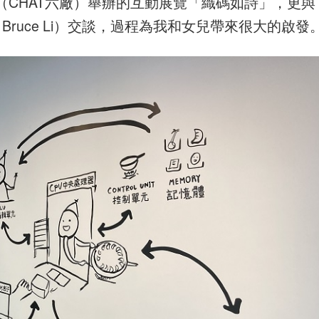
CHAT六廠）舉辦的互動展覽「織碼如詩」，更與
Bruce Li）交談，過程為我和女兒帶來很大的啟發