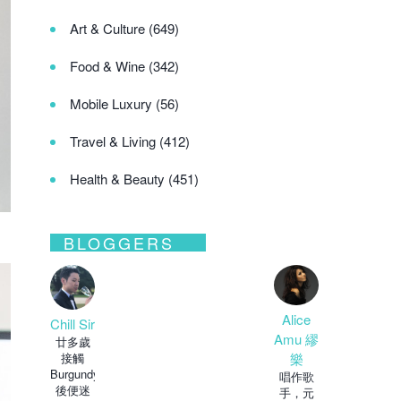
Art & Culture
(649)
Food & Wine
(342)
Mobile Luxury
(56)
Travel & Living
(412)
Health & Beauty
(451)
BLOGGERS
Alice
Chill Sir
Amu 繆
廿多歲
樂
接觸
Burgundy
唱作歌
後便迷
手，元