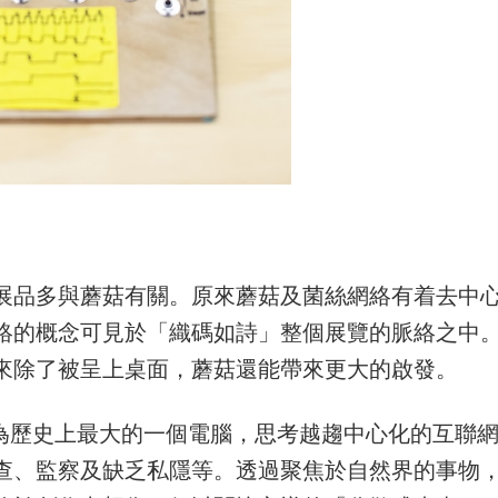
展品多與蘑菇有關。原來蘑菇及菌絲網絡有着去中
絡的概念可見於「織碼如詩」整個展覽的脈絡之中
來除了被呈上桌面，蘑菇還能帶來更大的啟發。
聯網為歷史上最大的一個電腦，思考越趨中心化的互聯
查、監察及缺乏私隱等。透過聚焦於自然界的事物