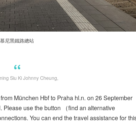
慕尼黑鐵路總站
ning Siu Ki Johnny Cheung,
y from München Hbf to Praha hl.n. on 26 September
. Please use the button （find an alternative
nections. You can end the travel assistance for thi