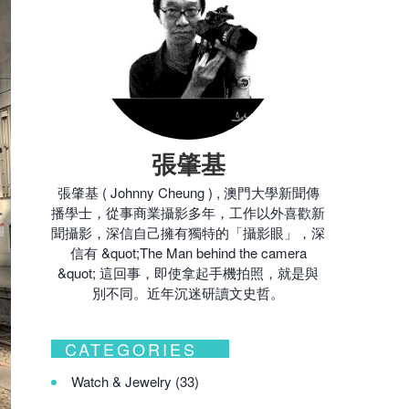
張肇基
張肇基 ( Johnny Cheung ) , 澳門大學新聞傳
播學士，從事商業攝影多年，工作以外喜歡新
聞攝影，深信自己擁有獨特的「攝影眼」，深
信有 &quot;The Man behind the camera
&quot; 這回事，即使拿起手機拍照，就是與
別不同。近年沉迷研讀文史哲。
CATEGORIES
Watch & Jewelry
(33)