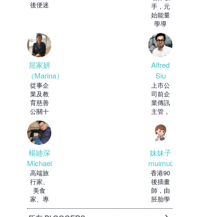
後便迷
手，元
上了紅
始能量
酒，自
學導
師，靈
異道網
台主
持。眾
Alfred
屈家妍
Siu
（Marina）
上市公
從事企
司前企
業及教
業傳訊
育慈善
主管，
公關十
穿梭於
多年，
政府及
現正修
私人機
讀教育
構
博
妹妹子
楊廸深
muimuizi
Michael
香港90
高端旅
後插畫
行家、
師，由
美食
胚胎學
家、專
家轉行
欄作
做設計
家，