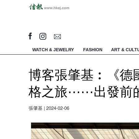
WATCH & JEWELRY
FASHION
ART & CULT
博客張肇基︰《德國
格之旅⋯⋯出發前
張肇基
|
2024-02-06