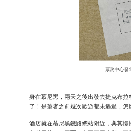
票務中心發
身在慕尼黑，兩天之後出發去捷克布拉
了！是筆者之前幾次歐遊都未遇過，怎
酒店就在慕尼黑鐵路總站附近，與其慢