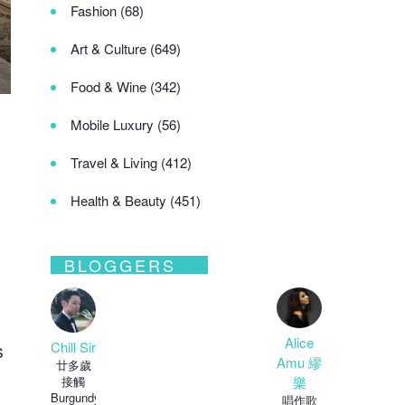
Fashion
(68)
Art & Culture
(649)
Food & Wine
(342)
Mobile Luxury
(56)
Travel & Living
(412)
Health & Beauty
(451)
BLOGGERS
Alice
Chill Sir
s
Amu 繆
廿多歲
樂
接觸
Burgundy
唱作歌