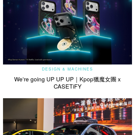
DESIGN & MACHINES
We're going UP UP UP｜Kpop獵魔女團 x
CASETiFY