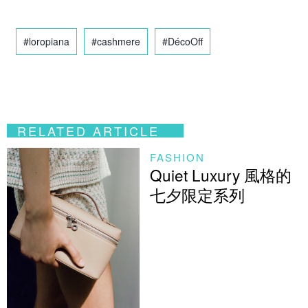
#loropiana
#cashmere
#DécoOff
RELATED ARTICLE
FASHION
Quiet Luxury 風格的
七夕限定系列