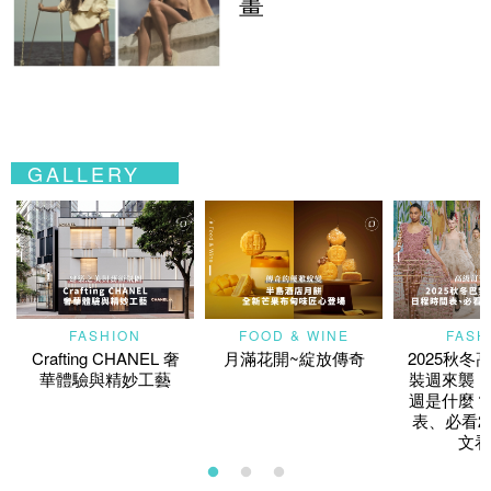
畫
GALLERY
FASHION
FOOD & WINE
FASH
Crafting CHANEL 奢
月滿花開~綻放傳奇
2025秋冬
華體驗與精妙工藝
裝週來襲！
週是什麼？
表、必看2
文看