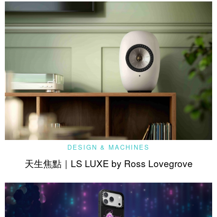
DESIGN & MACHINES
天生焦點｜LS LUXE by Ross Lovegrove