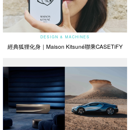
DESIGN & MACHINES
經典狐狸化身｜Maison Kitsuné聯乘CASETiFY