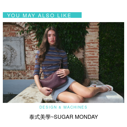
YOU MAY ALSO LIKE
DESIGN & MACHINES
泰式美學~SUGAR MONDAY