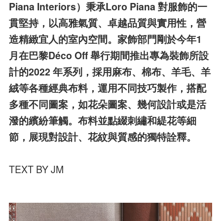
Piana
Interiors）秉承Loro Piana 對服飾的一
貫堅持，
以高雅氣質、卓越品質與實用性，營
造精緻宜
人的室內空間。家飾部門剛於今年1
月在巴
黎Déco Off 舉行期間推出專為裝飾所設
計的
2022 年系列，採用麻布、棉布、羊毛、羊
絨
等各種經典布料，運用不同技巧製作，搭配
多
種不同圖案，如花朵圖案、幾何設計或是活
潑
的繽紛筆觸。布料並點綴刺繡和緹花等細
節，
展現對設計、花紋與質感的獨特詮釋。
TEXT BY JM