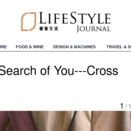
URE
FOOD & WINE
DESIGN & MACHINES
TRAVEL & 
rch of You---Cross
1
/