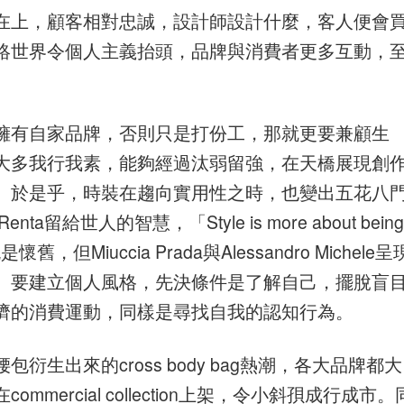
在上，顧客相對忠誠，設計師設計什麼，客人便會
絡世界令個人主義抬頭，品牌與消費者更多互動，
擁有自家品牌，否則只是打份工，那就更要兼顧生
大多我行我素，能夠經過汰弱留強，在天橋展現創
。於是乎，時裝在趨向實用性之時，也變出五花八
ta留給世人的智慧，「Style is more about being
但Miuccia Prada與Alessandro Michele呈
。要建立個人風格，先決條件是了解自己，擺脫盲
激經濟的消費運動，同樣是尋找自我的認知行為。
生出來的cross body bag熱潮，各大品牌都大
ercial collection上架，令小斜孭成行成市。