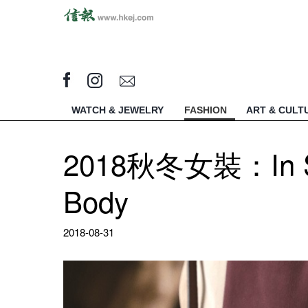
WATCH & JEWELRY
FASHION
ART & CULT
2018秋冬女裝：In Sea
Body
2018-08-31