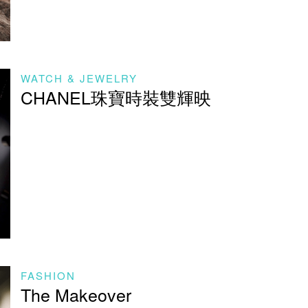
WATCH & JEWELRY
CHANEL珠寶時裝雙輝映
FASHION
The Makeover