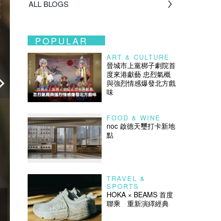
ALL BLOGS
POPULAR
ART & CULTURE
晉城市上黨梆子劇院首
度來港獻藝 忠烈氣概
與強烈情感爆發北方戲
味
FOOD & WINE
noc 啟德天璽打卡新地
點
TRAVEL &
SPORTS
HOKA × BEAMS 首度
聯乘 重新演繹經典