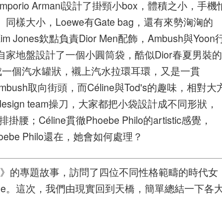
mporio Armani設計了掛頸小box，體積之小，手機
大小，Loewe有Gate bag，還有來勢洶洶的
m Jones欽點負責Dior Men配飾，Ambush與Yoon
家地盤設計了一個小圓筒袋，酷似Dior春夏男裝的
n把它製成一個汽水罐狀，襯上汽水拉環耳環，又是一貫
ush取向街頭，而Céline與Tod's的趣味，相對大
sign team操刀，大家都把小袋設計成不同形狀，
éline貫徹Phoebe Philo的artistic感覺，
be Philo還在，她會如何處理？
iduality》的專題故事，訪問了四位不同性格範疇的時代女
yle。這次，我們由現實回到天橋，簡單總結一下各