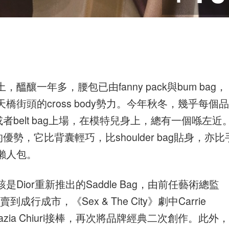
一年多，腰包已由fanny pack與bum bag，
街頭的cross body勢力。今年秋冬，幾乎每個品
g，或者belt bag上場，在模特兒身上，總有一個喺左近
它的優勢，它比背囊輕巧，比shoulder bag貼身，亦比
懶人包。
ior重新推出的Saddle Bag，由前任藝術總監
到成行成市，《Sex & The City》劇中Carrie
Grazia Chiuri接棒，再次將品牌經典二次創作。此外，