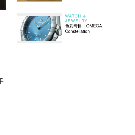
WATCH &
Ambush
JEWELRY
色彩奪目｜OMEGA
Constellation
。
手