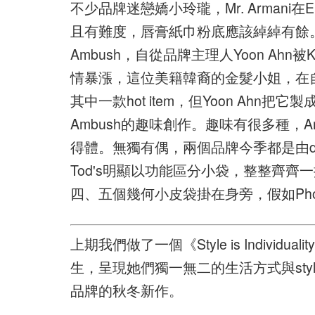
不少品牌迷戀嬌小玲瓏，Mr. Armani在E
且有難度，唇膏紙巾粉底應該綽綽有餘。同樣
Ambush，自從品牌主理人Yoon Ahn被Ki
情暴漲，這位美籍韓裔的金髮小姐，在自
其中一款hot item，但Yoon Ah
Ambush的趣味創作。趣味有很多種，Amb
得體。無獨有偶，兩個品牌今季都是由de
Tod's明顯以功能區分小袋，整整齊齊一排掛腰；C
四、五個幾何小皮袋掛在身旁，假如Phoe
上期我們做了一個《Style is Indiv
生，呈現她們獨一無二的生活方式與st
品牌的秋冬新作。