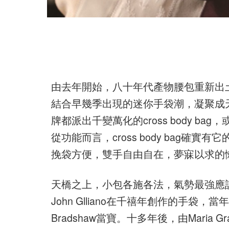
由去年開始，八十年代產物腰包重新出土，醞釀
結合早幾季出現的迷你手袋潮，凝聚成天橋
牌都派出千變萬化的cross body ba
從功能而言，cross body bag確實有
挽袋方便，雙手自由自在，夢寐以求的
天橋之上，小包各施各法，氣勢最強應該是D
John Glliano在千禧年創作的手袋，當年賣
Bradshaw當寶。十多年後，由Maria 