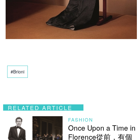
#Brioni
RELATED ARTICLE
FASHION
Once Upon a Time in
Florence從前，有個