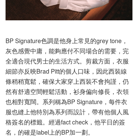
BP Signature色調是他身上常見的grey tone，
灰色感覺中庸，能夠應付不同場合的需要，完
全適合現代男士的生活方式。剪裁方面，衣服
細節亦反映Brad Pitt的個人口味，因此西裝線
條稍稍寬鬆，確保大家穿上西裝不會拘謹，仍
然有舒適空間輕鬆活動，衫身偏向修長，衣領
也相對寬闊。系列稱為BP Signature，每件衣
服也縫上他特別為系列而設計，帶有他個人風
格簽名的標籤。經過fact check，他平日的簽
名，的確是label上的BP加一劃。