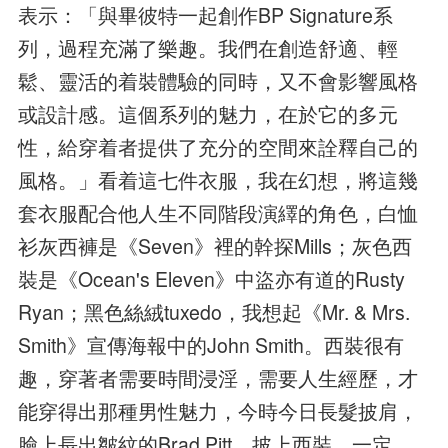
表示：「與畢彼特一起創作BP Signature系
列，過程充滿了樂趣。我們在創造舒適、輕
鬆、靈活的着裝體驗的同時，又不會影響風格
或設計感。這個系列的魅力，在於它的多元
性，給穿着者提供了充分的空間來詮釋自己的
風格。」看着這七件衣服，我在幻想，將這幾
套衣服配合他人生不同階段演繹的角色，白恤
衫灰西褲是《Seven》裡的幹探Mills；灰色西
裝是《Ocean's Eleven》中盜亦有道的Rusty
Ryan；黑色絲絨tuxedo，我想起《Mr. & Mrs.
Smith》宣傳海報中的John Smith。西裝很有
趣，穿著者需要時間浸淫，需要人生經歷，才
能穿得出那種男性魅力，今時今日長髮披肩，
臉上長出皺紋的Brad Pitt，披上西裝，一定