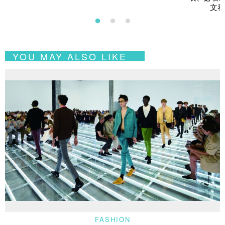
文看
YOU MAY ALSO LIKE
FASHION