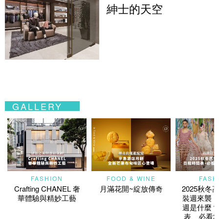
紳士的天空
GALLERY
FASHION
FOOD & WINE
FASH
Crafting CHANEL 奢
月滿花開~綻放傳奇
2025秋冬
華體驗與精妙工藝
裝週來襲！
週是什麼？
表、必看2