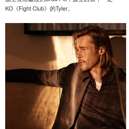
KO《Fight Club》的Tyler。