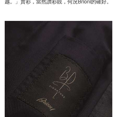
越。」賣衫，當然讚衫靚，何況Brioni的確好。