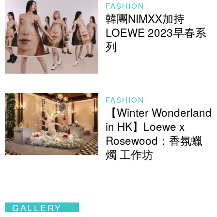
FASHION
韓團NIMXX加持
LOEWE 2023早春系
列
FASHION
【Winter Wonderland
in HK】Loewe x
Rosewood：香氛蠟
燭 工作坊
GALLERY