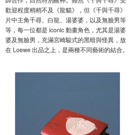
歡迎程度稍稍不及《龍貓》，但《千與千尋》
片中主角千尋、白龍、湯婆婆，以及無臉男等
等，每一位都是 iconic 動畫角色，尤其是湯婆
婆及無臉男，充滿宮崎駿式的黑暗與怪異，放
在 Loewe 出品之上，是兩種不同藝術的結合。