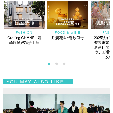
FASHION
FOOD & WINE
FASH
Crafting CHANEL 奢
月滿花開~綻放傳奇
2025秋冬
華體驗與精妙工藝
裝週來襲！
週是什麼？
表、必看2
文看
YOU MAY ALSO LIKE