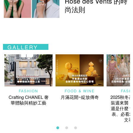
Rose des Vents 的時
尚法則
GALLERY
FASHION
FOOD & WINE
FASH
Crafting CHANEL 奢
月滿花開~綻放傳奇
2025秋冬
華體驗與精妙工藝
裝週來襲！
週是什麼？
表、必看2
文看