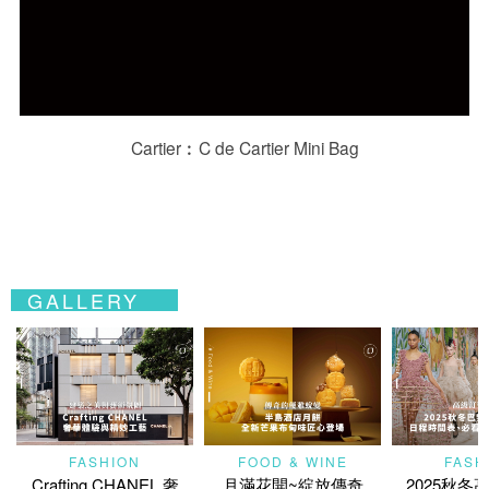
Cartier︰C de Cartier Mini Bag
GALLERY
FASHION
FOOD & WINE
FASH
Crafting CHANEL 奢
月滿花開~綻放傳奇
2025秋冬