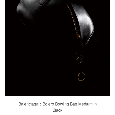
Balenciaga︰Bolero Bowling Bag Medium in
Black