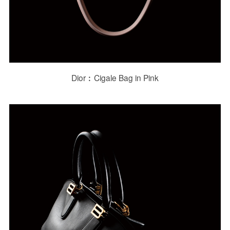
Dior︰Cigale Bag in Pink