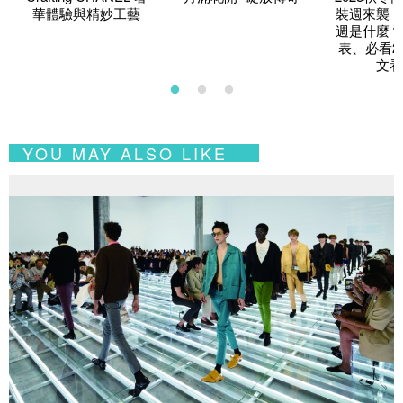
華體驗與精妙工藝
裝週來襲！
週是什麼？
表、必看2
文看
YOU MAY ALSO LIKE