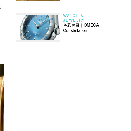
還
WATCH &
JEWELRY
！
色彩奪目｜OMEGA
Constellation