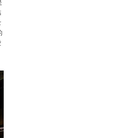
是
結
士
的
愛