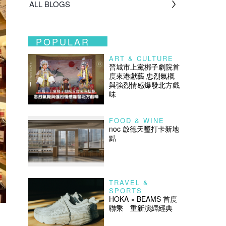
ALL BLOGS
POPULAR
ART & CULTURE
晉城市上黨梆子劇院首
度來港獻藝 忠烈氣概
與強烈情感爆發北方戲
味
FOOD & WINE
noc 啟德天璽打卡新地
點
TRAVEL &
SPORTS
HOKA × BEAMS 首度
聯乘 重新演繹經典