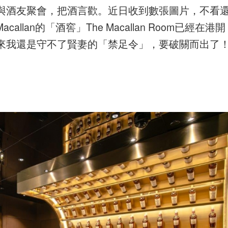
與酒友聚會，把酒言歡。近日收到數張圖片，不看
llan的「酒窖」The Macal
lan Room
已經在港開
來我還是守不了賢妻的「禁足令」，要破關而出了