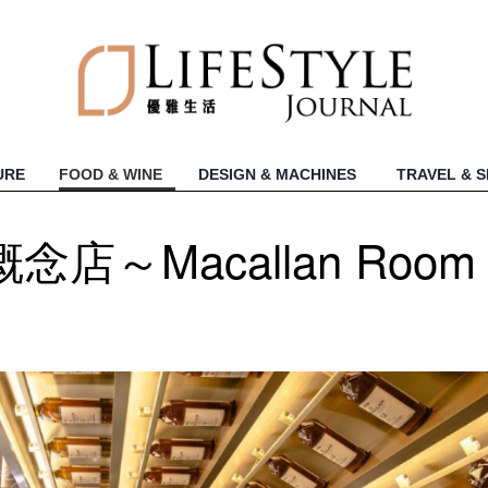
URE
FOOD & WINE
DESIGN & MACHINES
TRAVEL & 
～Macallan Room