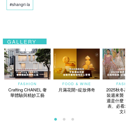
#shangri-la
GALLERY
FASHION
FOOD & WINE
FASH
Crafting CHANEL 奢
月滿花開~綻放傳奇
2025秋冬
華體驗與精妙工藝
裝週來襲！
週是什麼？
表、必看2
文看