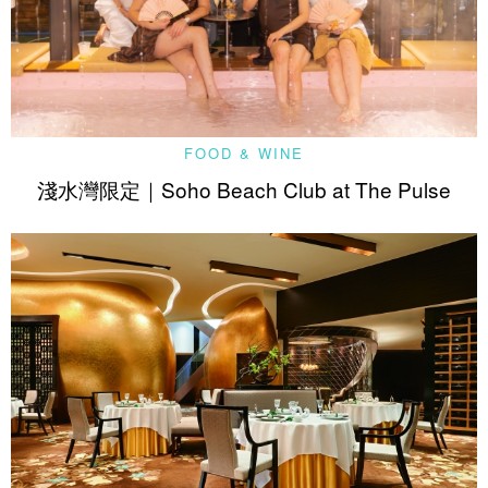
FOOD & WINE
淺水灣限定｜Soho Beach Club at The Pulse