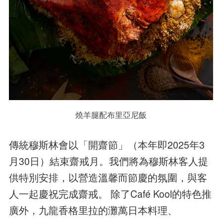
燒羊腿配布里亞尼飯
傳統穆斯林會以「開齋節」（本年即2025年3
月30日）結束齋戒月。我們將為穆斯林客人提
供特別安排，以營造溫馨而節慶的氛圍，與客
人一起慶祝完成齋戒。 除了Café Kool的特色推
廣外，九龍香格里拉的灘萬日本料理、