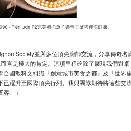
e 1996 - Plénitude P2完美襯托魚子醬帝王蟹塔伴海鮮凍。
rignon Society並與多位頂尖廚師交流，分享傳奇名
餐廳團隊而言是極大的肯定。這項里程碑除了展現我們對卓
聯合國教科文組織『創意城市美食之都』及『世界
平已躍升至國際頂尖行列。我與團隊期待將這些交
賓客。」