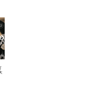
ART & CULTURE
FASH
訂
古埃及文明大展11.20登陸故宮博物
永遠度假 2026 C
大
館 7大必睇文物！圖坦卡門巨像/貓
REP
木乃伊/阿努比斯坐像