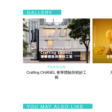
GALLERY
FASHION
Crafting CHANEL 奢華體驗與精妙工
藝
YOU MAY ALSO LIKE