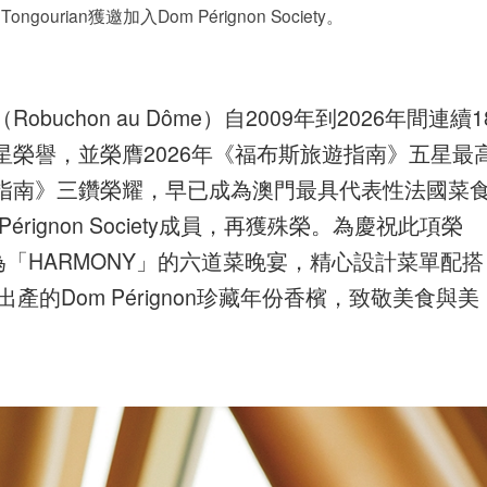
gourian獲邀加入Dom Pérignon Society。
chon au Dôme）自2009年到2026年間連續1
榮譽，並榮膺2026年《福布斯旅遊指南》五星最
指南》三鑽榮耀，早已成為澳門最具代表性法國菜
ignon Society成員，再獲殊榮。為慶祝此項榮
n呈獻名為「HARMONY」的六道菜晚宴，精心設計菜單配搭
產的Dom Pérignon珍藏年份香檳，致敬美食與美