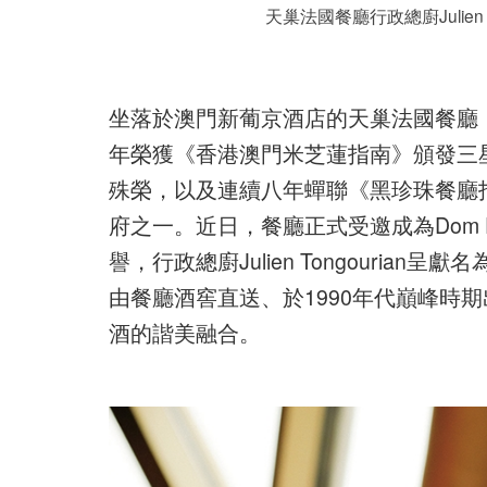
天巢法國餐廳行政總廚Julien Ton
坐落於澳門新葡京酒店的天巢法國餐廳（Robu
年榮獲《香港澳門米芝蓮指南》頒發三星
殊榮，以及連續八年蟬聯《黑珍珠餐廳
府之一。近日，餐廳正式受邀成為Dom Pér
譽，行政總廚Julien Tongouria
由餐廳酒窖直送、於1990年代巔峰時期出
酒的諧美融合。