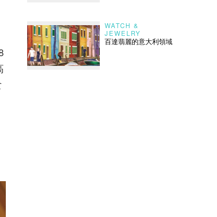
WATCH &
JEWELRY
百達翡麗的意大利領域
8
高
食