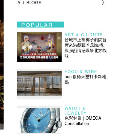
ALL BLOGS
POPULAR
ART & CULTURE
晉城市上黨梆子劇院首
度來港獻藝 忠烈氣概
與強烈情感爆發北方戲
味
FOOD & WINE
noc 啟德天璽打卡新地
點
WATCH &
JEWELRY
色彩奪目｜OMEGA
Constellation