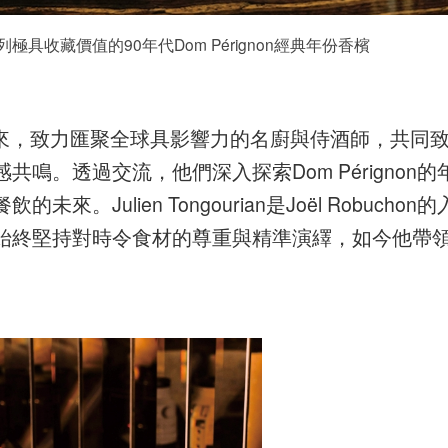
極具收藏價值的90年代Dom Pérignon經典年份香檳
019年創立以來，致力匯聚全球具影響力的名廚與侍酒師，共同
鳴。透過交流，他們深入探索Dom Pérignon的
ulien Tongourian是Joël Robuchon的
始終堅持對時令食材的尊重與精準演繹，如今他帶