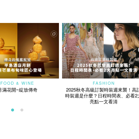
FOOD & WINE
FASHION
月滿花開~綻放傳奇
2025秋冬高級訂製時裝週來襲！高
時裝週是什麼？日程時間表、必看2
亮點一文看清