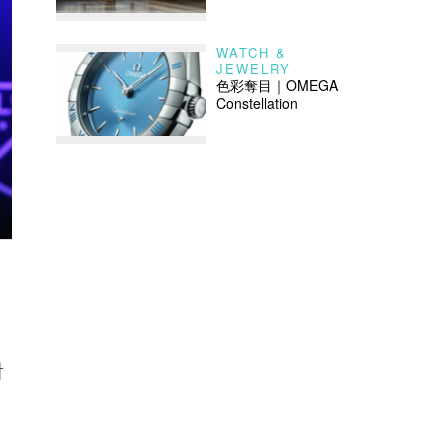
WATCH &
JEWELRY
色彩奪目｜OMEGA
Constellation
的
對
，