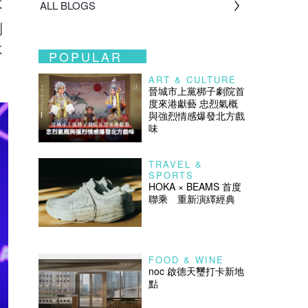
不
ALL BLOGS
到
不
POPULAR
ART & CULTURE
晉城市上黨梆子劇院首
度來港獻藝 忠烈氣概
與強烈情感爆發北方戲
味
TRAVEL &
SPORTS
HOKA × BEAMS 首度
聯乘 重新演繹經典
FOOD & WINE
noc 啟德天璽打卡新地
點