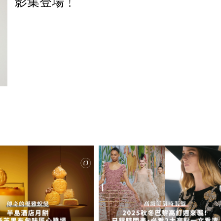
影集登場﹗