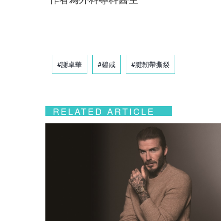
#謝卓華
#碧咸
#腱韌帶撕裂
RELATED ARTICLE