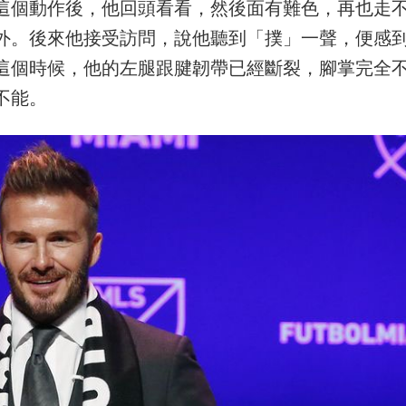
這個動作後，他回頭看看，然後面有難色，再也走
外。後來他接受訪問，說他聽到「撲」一聲，便感
這個時候，他的左腿跟腱韌帶已經斷裂，腳掌完全
不能。