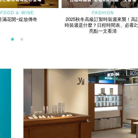
FOOD & WINE
FASHION
月滿花開~綻放傳奇
2025秋冬高級訂製時裝週來襲！高
時裝週是什麼？日程時間表、必看2
亮點一文看清