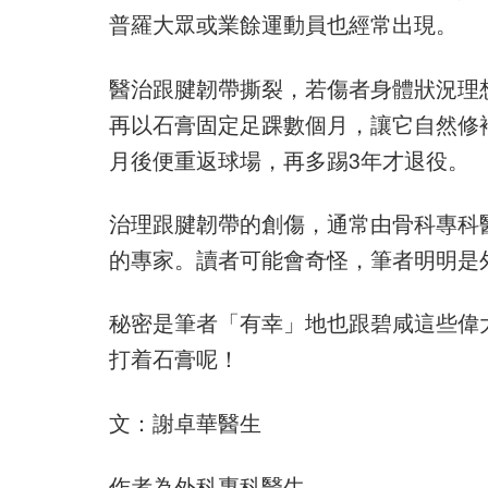
普羅大眾或業餘運動員也經常出現。
醫治跟腱韌帶撕裂，若傷者身體狀況理
再以石膏固定足踝數個月，讓它自然修補
月後便重返球場，再多踢3年才退役。
治理跟腱韌帶的創傷，通常由骨科專科
的專家。讀者可能會奇怪，筆者明明是
秘密是筆者「有幸」地也跟碧咸這些偉
打着石膏呢！
文：謝卓華醫生
作者為外科專科醫生