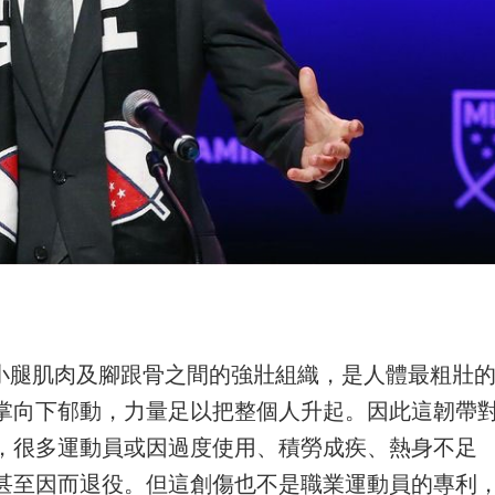
）是連繫着小腿肌肉及腳跟骨之間的強壯組織，是人體最粗壯
掌向下郁動，力量足以把整個人升起。因此這韌帶
，很多運動員或因過度使用、積勞成疾、熱身不足
甚至因而退役。但這創傷也不是職業運動員的專利