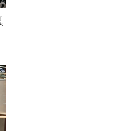
ART & CULTURE
FASH
訂
古埃及文明大展11.20登陸故宮博物
永遠度假 2026 C
大
館 7大必睇文物！圖坦卡門巨像/貓
REP
木乃伊/阿努比斯坐像