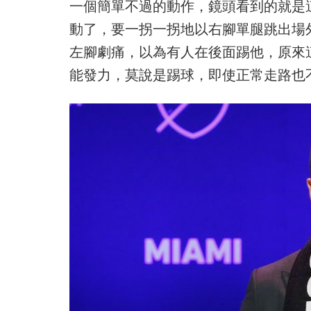
一個簡單不過的動作，鏡頭看到的就是
動了，要一拐一拐地以右腳單腿跳出場
左腳劇痛，以為有人在後面踢他，原來
能發力，莫說是踢球，即使正常走路也