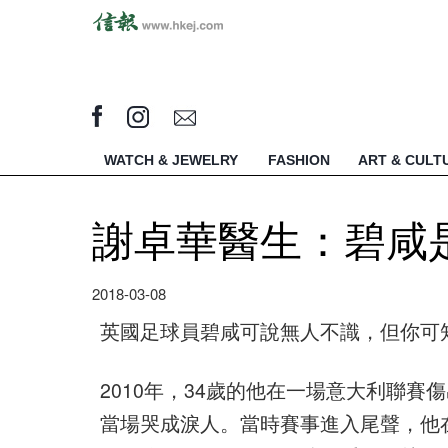
WATCH & JEWELRY
FASHION
ART & CULT
謝卓華醫生：碧咸
2018-03-08
英國足球員碧咸可說無人不識，但你可
2010年，34歲的他在一場意大利聯
當場哭成淚人。當時賽事進入尾聲，他