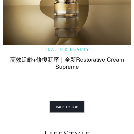
HEALTH & BEAUTY
高效逆齡+修復新序｜全新Restorative Cream
Supreme
BACK TO TOP