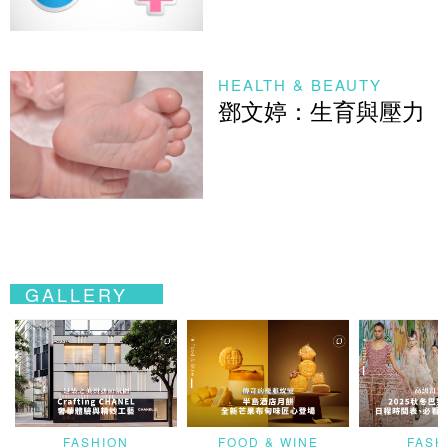
HEALTH & BEAUTY
鄧文婷：生育與壓力
GALLERY
FASHION
FOOD & WINE
FASH