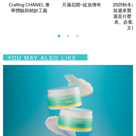
Crafting CHANEL 奢
月滿花開~綻放傳奇
2025秋冬
華體驗與精妙工藝
裝週來襲！
週是什麼？
表、必看2
文看
YOU MAY ALSO LIKE