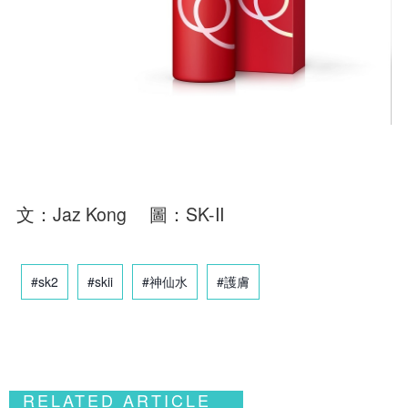
文：Jaz Kong 圖：SK-II
#sk2
#skii
#神仙水
#護膚
RELATED ARTICLE