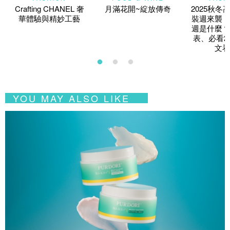
Crafting CHANEL 奢
月滿花開~綻放傳奇
2025秋冬
華體驗與精妙工藝
裝週來襲！
週是什麼？
表、必看2
文看
YOU MAY ALSO LIKE