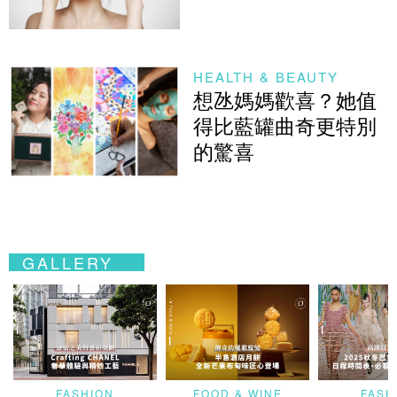
HEALTH & BEAUTY
想氹媽媽歡喜？她值
得比藍罐曲奇更特別
的驚喜
GALLERY
FASHION
FOOD & WINE
FASH