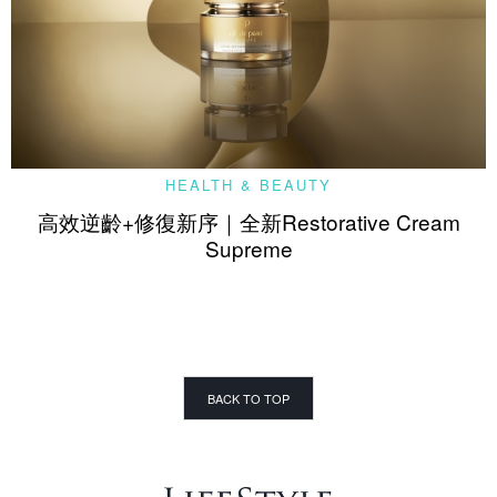
HEALTH & BEAUTY
高效逆齡+修復新序｜全新Restorative Cream
Supreme
BACK TO TOP