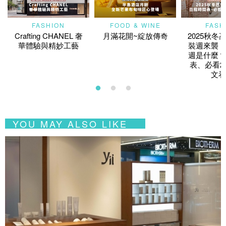
FASHION
FOOD & WINE
FASH
Crafting CHANEL 奢
月滿花開~綻放傳奇
2025秋冬
華體驗與精妙工藝
裝週來襲！
週是什麼？
表、必看2
文看
YOU MAY ALSO LIKE