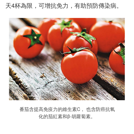
天4杯為限，可增抗免力，有助預防傳染病。
番茄含提高免疫力的維生素C， 也含防癌抗氧
化的茄紅素和β-胡蘿蔔素。