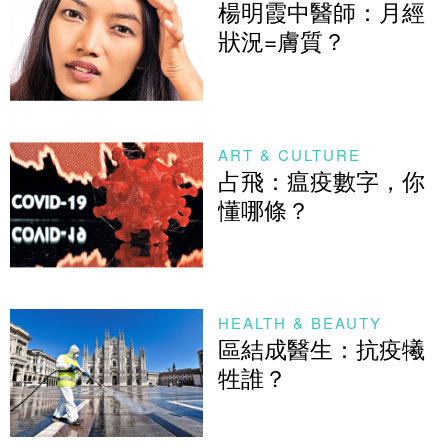
楊明霞中醫師：月經
狀況=膚質？
ART & CULTURE
占飛：瘟疫數字，你
懂哪條？
HEALTH & BEAUTY
區結成醫生：抗疫犧
牲誰？