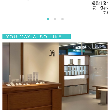
週是什麼？
表、必看2
文看
YOU MAY ALSO LIKE