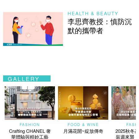
HEALTH & BEAUTY
李思齊教授：慎防沉
默的攜帶者
GALLERY
FASHION
FOOD & WINE
FASH
Crafting CHANEL 奢
月滿花開~綻放傳奇
2025秋冬
華體驗與精妙工藝
裝週來襲！