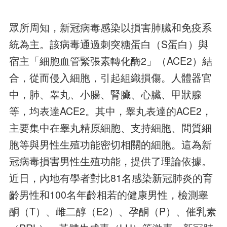
眾所周知，新冠病毒感染以損害肺臟和免疫系
統為主。該病毒通過刺突糖蛋白（S蛋白）與
宿主「細胞血管緊張素轉化酶2」（ACE2）結
合，從而侵入細胞，引起組織損傷。人體器官
中，肺、睾丸、小腸、腎臟、心臟、甲狀腺
等，均表達ACE2。其中，睾丸表達的ACE2，
主要集中在睾丸精原細胞、支持細胞、間質細
胞等與男性生殖功能密切相關的細胞。這為新
冠病毒損害男性生殖功能，提供了理論依據。
近日，內地有學者對比81名感染新冠肺炎的育
齡男性和100名年齡相若的健康男性，檢測睾
酮（T）、雌二醇（E2）、孕酮（P）、催乳素