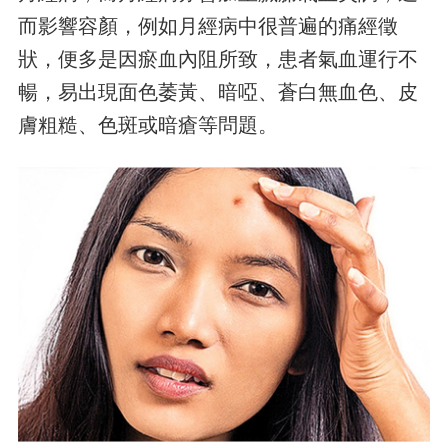
而影響容顏，例如月經病中很普遍的痛經徵
狀，便多是因瘀血內阻所致，患者氣血運行不
暢，易出現面色萎黃、暗啞、蒼白無血色、皮
膚粗糙、色斑或暗瘡等問題。