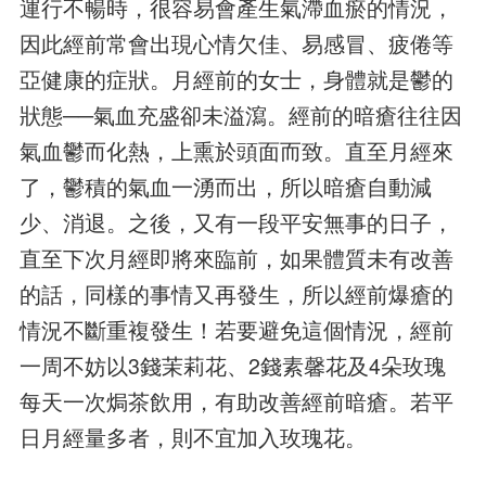
運行不暢時，很容易會產生氣滯血瘀的情況，
因此經前常會出現心情欠佳、易感冒、疲倦等
亞健康的症狀。月經前的女士，身體就是鬱的
狀態──氣血充盛卻未溢瀉。經前的暗瘡往往因
氣血鬱而化熱，上熏於頭面而致。直至月經來
了，鬱積的氣血一湧而出，所以暗瘡自動減
少、消退。之後，又有一段平安無事的日子，
直至下次月經即將來臨前，如果體質未有改善
的話，同樣的事情又再發生，所以經前爆瘡的
情況不斷重複發生！若要避免這個情況，經前
一周不妨以3錢茉莉花、2錢素馨花及4朵玫瑰
每天一次焗茶飲用，有助改善經前暗瘡。若平
日月經量多者，則不宜加入玫瑰花。