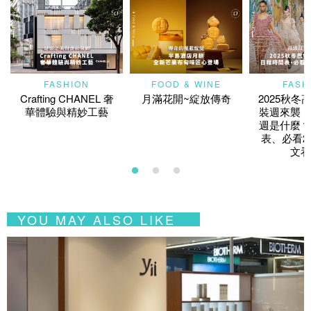
FASHION
FOOD & WINE
FASH
Crafting CHANEL 奢
月滿花開~綻放傳奇
2025秋冬
華體驗與精妙工藝
裝週來襲！
週是什麼？
表、必看2
文看
YOU MAY ALSO LIKE