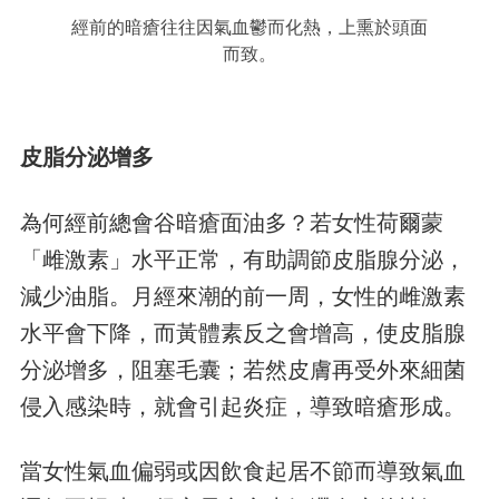
經前的暗瘡往往因氣血鬱而化熱，上熏於頭面
而致。
皮脂分泌增多
為何經前總會谷暗瘡面油多？若女性荷爾蒙
「雌激素」水平正常，有助調節皮脂腺分泌，
減少油脂。月經來潮的前一周，女性的雌激素
水平會下降，而黃體素反之會增高，使皮脂腺
分泌增多，阻塞毛囊；若然皮膚再受外來細菌
侵入感染時，就會引起炎症，導致暗瘡形成。
當女性氣血偏弱或因飲食起居不節而導致氣血