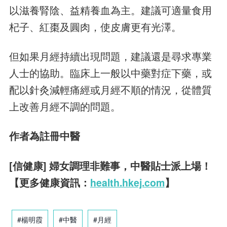
以滋養腎陰、益精養血為主。建議可適量食用
杞子、紅棗及圓肉，使皮膚更有光澤。
但如果月經持續出現問題，建議還是尋求專業
人士的協助。臨床上一般以中藥對症下藥，或
配以針灸減輕痛經或月經不順的情況，從體質
上改善月經不調的問題。
作者為註冊中醫
[信健康] 婦女調理非難事，中醫貼士派上場！
【更多健康資訊：
health.hkej.com
】
#楊明霞
#中醫
#月經