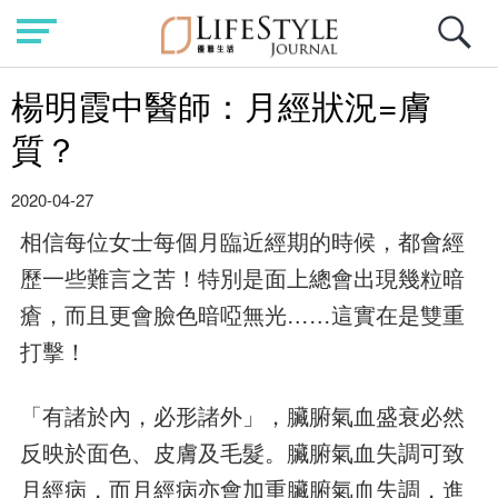
楊明霞中醫師：月經狀況=膚
質？
2020-04-27
相信每位女士每個月臨近經期的時候，都會經
歷一些難言之苦！特別是面上總會出現幾粒暗
瘡，而且更會臉色暗啞無光……這實在是雙重
打擊！
「有諸於內，必形諸外」，臟腑氣血盛衰必然
反映於面色、皮膚及毛髮。臟腑氣血失調可致
月經病，而月經病亦會加重臟腑氣血失調，進