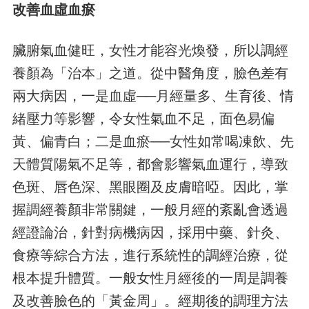
改善血虛血瘀
臟腑氣血健旺，女性才能容光煥發，所以調經
養顏為「治本」之道。從中醫角度，臉色差有
兩大病因，一是血虛──月經量多、生育後、情
緒壓力等影響，令女性氣血不足，面色易偏
黃、偏青白；二是血瘀──女性如常喝凍飲、先
天體質陽氣不足等，都會影響氣血運行，導致
色斑、唇色深、黑眼圈及皮膚暗啞。因此，掌
握調經養顏非常關鍵，一般月經的紊亂會透過
經證論治，針對病機病因，採用中藥、針灸、
食療等綜合方法，進行系統性的調經治療，從
根本提升體質。一般女性月經後的一周是調養
及改善臉色的「黃金周」。經期後的調理方法