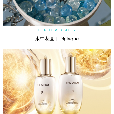
HEALTH & BEAUTY
水中花園｜Diptyque