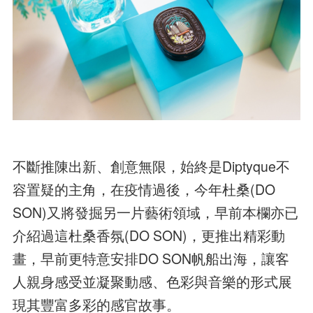
不斷推陳出新、創意無限，始終是Diptyque不
容置疑的主角，在疫情過後，今年杜桑(DO
SON)又將發掘另一片藝術領域，早前本欄亦已
介紹過這杜桑香氛(DO SON)，更推出精彩動
畫，早前更特意安排DO SON帆船出海，讓客
人親身感受並凝聚動感、色彩與音樂的形式展
現其豐富多彩的感官故事。