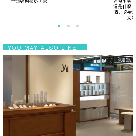
華體驗與精妙工藝
裝週來襲！
週是什麼？
表、必看2
文看
YOU MAY ALSO LIKE