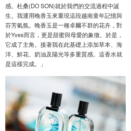
感。杜桑(DO SON)就於我們的交流過程中誕
生。我運用晚香玉來重現這段越南童年記憶與
芬芳氣氛。晚香玉是一種卓爾不群的花卉，對
於Yves而言，更是甜蜜與母愛的象徵。於是，
它成了主角。接著我在此基礎上添加草本、海
洋、鮮花、奶油及陽光等多重質感。這香水就
是這樣完成。」