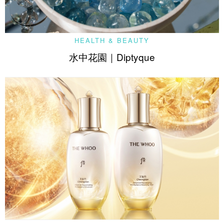
HEALTH & BEAUTY
水中花園｜Diptyque