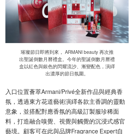
璀璨節日即將到來， ARMANI beauty 再次推
出聖誕倒數月曆禮盒。今年的聖誕倒數月曆禮
盒以紅色與銀色的閃耀流沙、漸變配色，演繹
出濃厚的節日氛圍。
入口位置薈萃Armani/Privé全新作品與經典香
氛，透過東方花道藝術演繹各款主香調的靈動
意象，並搭配對應香氛的高級訂製服珍稀面
料，打造融合嗅覺、視覺與觸覺的沉浸式感官
藝境。顧客可在此與品牌Fragrance Expert自