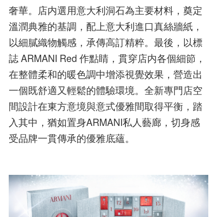
奢華。店内選用意大利洞石為主要材料，奠定
溫潤典雅的基調，配上意大利進口真絲牆紙，
以細膩織物觸感，承傳高訂精粹。最後，以標
誌 ARMANI Red 作點睛，貫穿店内各個細節，
在整體柔和的暖色調中增添視覺效果，營造出
一個既舒適又輕鬆的體驗環境。全新專門店空
間設計在東方意境與意式優雅間取得平衡，踏
入其中，猶如置身ARMANI私人藝廊，切身感
受品牌一貫傳承的優雅底蘊。