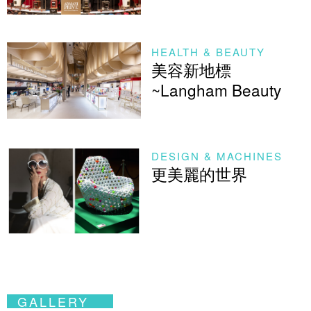
HEALTH & BEAUTY
美容新地標
~Langham Beauty
DESIGN & MACHINES
更美麗的世界
GALLERY