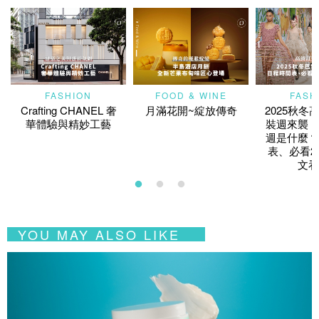
FASHION
FOOD & WINE
FASH
Crafting CHANEL 奢
月滿花開~綻放傳奇
2025秋冬
華體驗與精妙工藝
裝週來襲！
週是什麼？
表、必看2
文看
YOU MAY ALSO LIKE