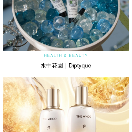
HEALTH & BEAUTY
水中花園｜Diptyque