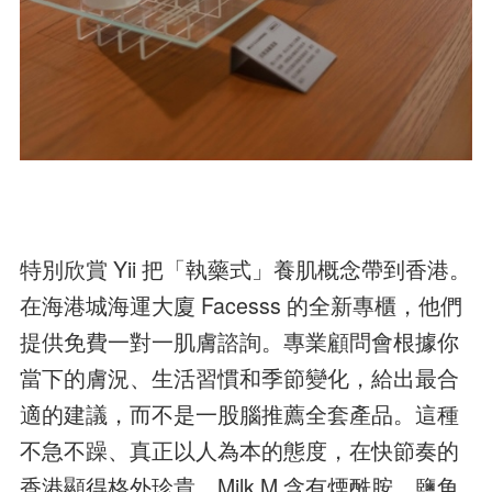
特別欣賞 Yii 把「執藥式」養肌概念帶到香港。
在海港城海運大廈 Facesss 的全新專櫃，他們
提供免費一對一肌膚諮詢。專業顧問會根據你
當下的膚況、生活習慣和季節變化，給出最合
適的建議，而不是一股腦推薦全套產品。這種
不急不躁、真正以人為本的態度，在快節奏的
香港顯得格外珍貴。Milk M 含有煙酰胺、鹽角