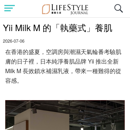
Yii Milk M 的「執藥式」養肌
2026-07-06
在香港的盛夏，空調房與潮濕天氣輪番考驗肌
膚的日子裡，日本純淨養肌品牌 Yii 推出全新
Milk M 長效鎖水補濕乳液，帶來一種難得的從
容感。