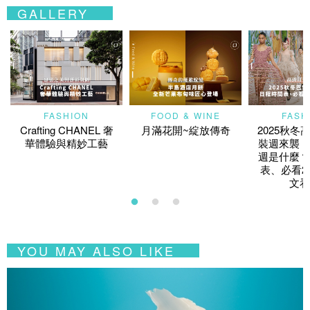
GALLERY
FASHION
FOOD & WINE
FASH
Crafting CHANEL 奢
月滿花開~綻放傳奇
2025秋冬
華體驗與精妙工藝
裝週來襲！
週是什麼？
表、必看2
文看
YOU MAY ALSO LIKE