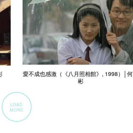
彬
愛不成也感激（《八月照相館》, 1998）│
彬
LOAD
MORE