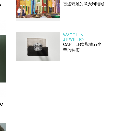
 │
百達翡麗的意大利領域
WATCH &
JEWELRY
CARTIER突顯寶石光
華的藝術
e