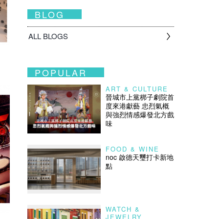
BLOG
ALL BLOGS
POPULAR
ART & CULTURE
晉城市上黨梆子劇院首
度來港獻藝 忠烈氣概
與強烈情感爆發北方戲
味
FOOD & WINE
noc 啟德天璽打卡新地
點
WATCH &
JEWELRY