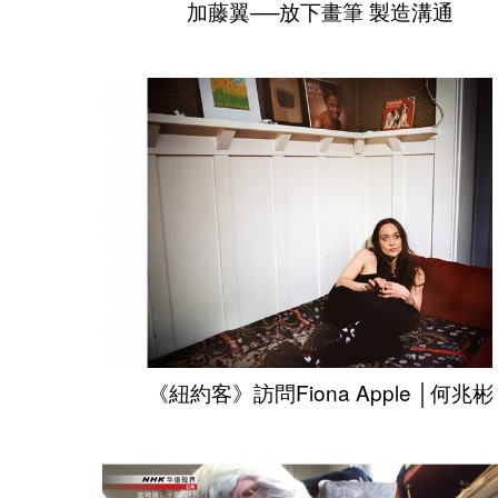
加藤翼──放下畫筆 製造溝通
《紐約客》訪問Fiona Apple │何兆彬