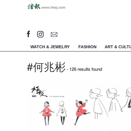
WATCH & JEWELRY
FASHION
ART & CULT
#何兆彬
- 126 results found