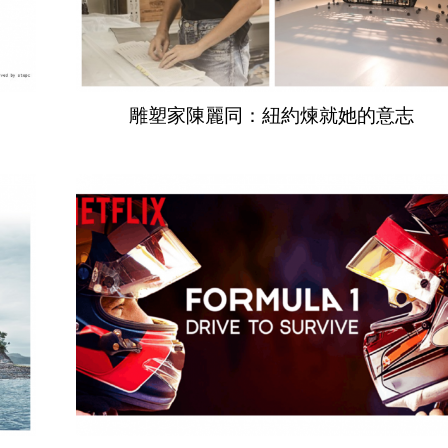
雕塑家陳麗同：紐約煉就她的意志