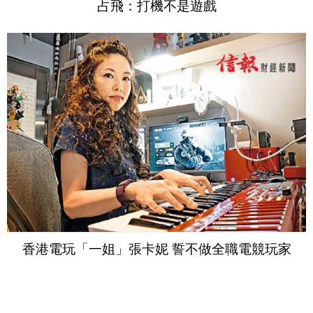
占飛：打機不是遊戲
香港電玩「一姐」張卡妮 誓不做全職電競玩家