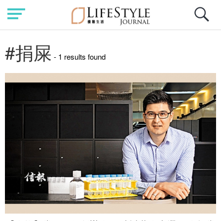
#捐屎
- 1 results found