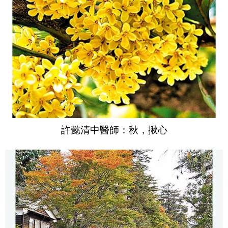
許懿清中醫師：秋，揪心