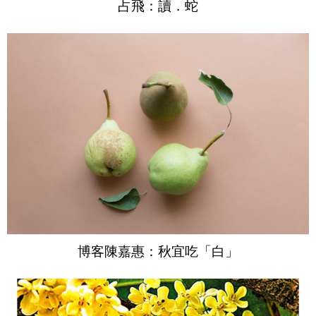
占飛：讀．蛇
博客陳嘉惠：秋宜吃「白」