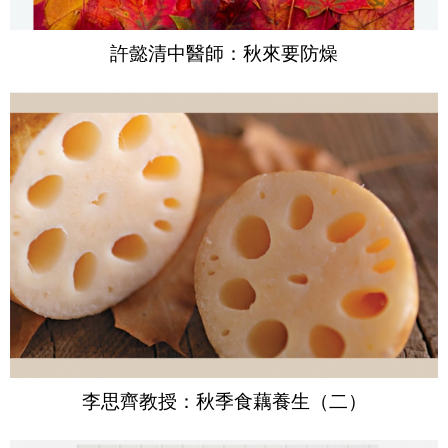
許懿清中醫師：秋來要防燥
李思齊教授：秋季食藕養生（二）