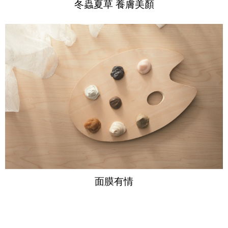
冬蟲夏草 養膚美顏
面膜有情