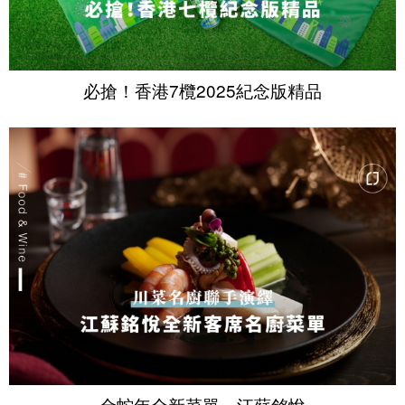
必搶！香港7欖2025紀念版精品
金蛇年全新菜單～江蘇銘悅