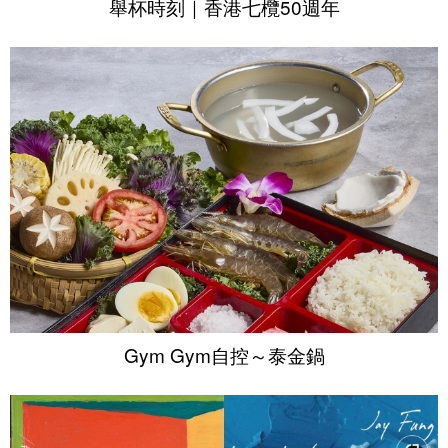
舉杯時刻｜香港七欖50週年
Gym Gym自控～泰金鍋