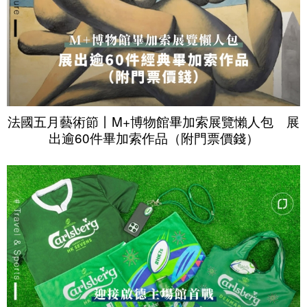
法國五月藝術節丨M+博物館畢加索展覽懶人包 展
出逾60件畢加索作品（附門票價錢）