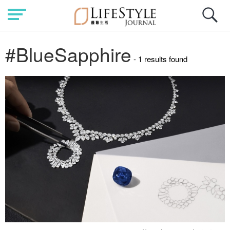
#BlueSapphire
- 1 results found