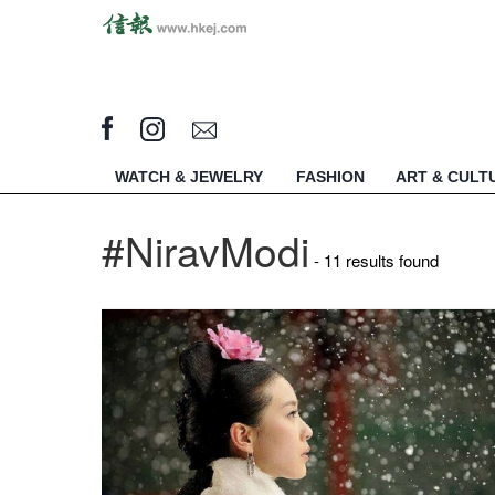
WATCH & JEWELRY
FASHION
ART & CULT
#NiravModi
- 11 results found