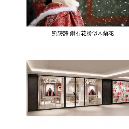
劉詩詩 鑽石花勝似木蘭花