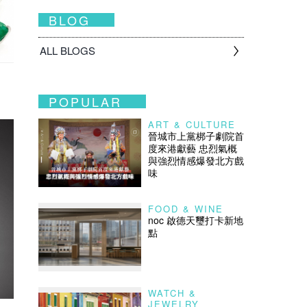
BLOG
ALL BLOGS
POPULAR
ART & CULTURE
晉城市上黨梆子劇院首
度來港獻藝 忠烈氣概
與強烈情感爆發北方戲
味
FOOD & WINE
noc 啟德天璽打卡新地
點
WATCH &
JEWELRY