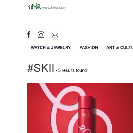
WATCH & JEWELRY
FASHION
ART & CULT
#SKII
- 5 results found