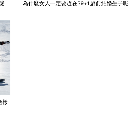
謎
為什麼女人一定要趕在29+1歲前結婚生子呢
邊樣