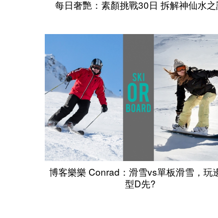
每日奢艷：素顏挑戰30日 拆解神仙水之
博客樂樂 Conrad：滑雪vs單板滑雪，玩
型D先?