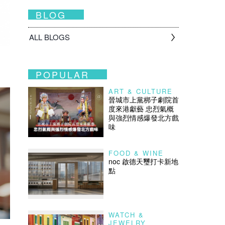
BLOG
ALL BLOGS
POPULAR
ART & CULTURE
晉城市上黨梆子劇院首
度來港獻藝 忠烈氣概
與強烈情感爆發北方戲
味
FOOD & WINE
noc 啟德天璽打卡新地
點
WATCH &
JEWELRY