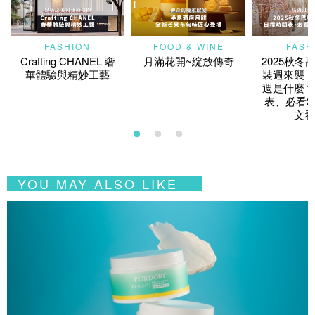
FASHION
FOOD & WINE
FASH
Crafting CHANEL 奢
月滿花開~綻放傳奇
2025秋冬
華體驗與精妙工藝
裝週來襲！
週是什麼？
表、必看2
文看
YOU MAY ALSO LIKE