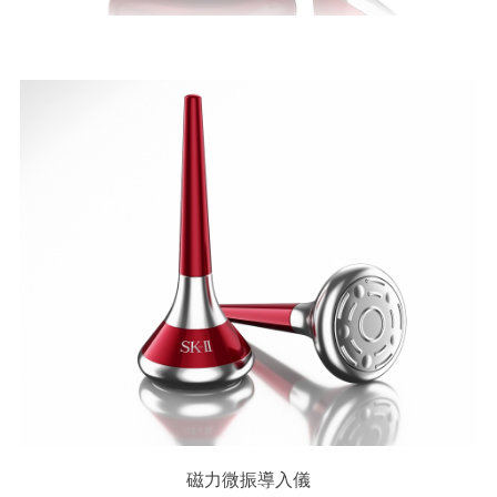
磁力微振導入儀