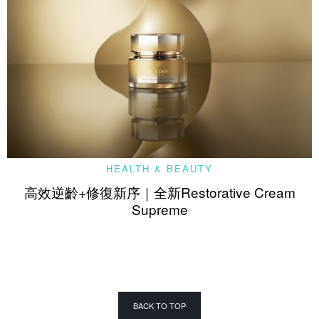
HEALTH & BEAUTY
高效逆齡+修復新序｜全新Restorative Cream
Supreme
BACK TO TOP