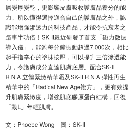
層變厚變乾，更影響皮膚吸收護膚品養分的能
力。所以懂得選擇適合自己的護膚品之外，認
識能增強滲透力的科技產品，才能令抗衰老之
路事半功倍﹗SK-II最近研發了首支「磁力微
振
導入儀」，能夠每分鐘振動超過7,000次，相比
起手指掌心的塗抹按壓，可以提升三倍滲透能
力，令護膚成分直達肌膚底層。配合SK-II
R.N.A.立體緊緻精華霜及SK-II R.N.A.彈性再生
精華中的「Radical New Age複方」，更有效提
升肌膚緊緻度，增強肌底膠原蛋白結構，回復
「動L」年輕肌膚。
文：Phoebe Wong 圖：SK-II