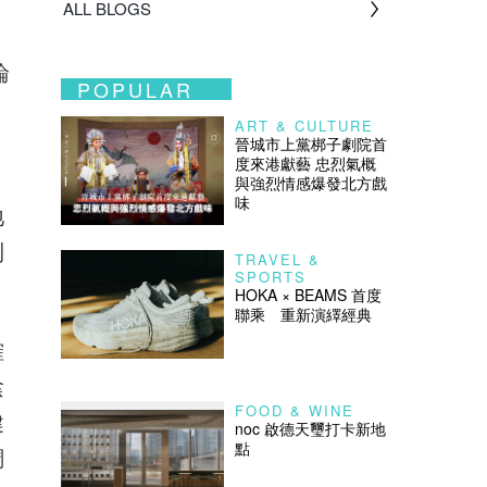
ALL BLOGS
論
POPULAR
ART & CULTURE
。
晉城市上黨梆子劇院首
度來港獻藝 忠烈氣概
，
與強烈情感爆發北方戲
味
地
到
TRAVEL &
SPORTS
HOKA × BEAMS 首度
聯乘 重新演繹經典
確
陰
FOOD & WINE
健
noc 啟德天璽打卡新地
點
調