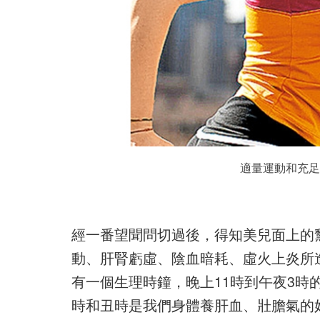
適量運動和充足
經一番望聞問切過後，得知美兒面上的
動、肝腎虧虛、陰血暗耗、虛火上炎所
有一個生理時鐘，晚上11時到午夜3時
時和丑時是我們身體養肝血、壯膽氣的好