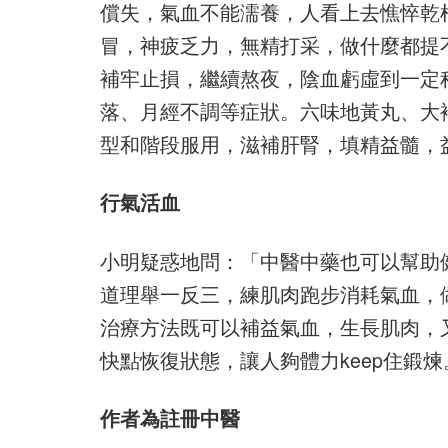
償失，氣血不能濡養，人看上去憔悴乾
冒，神疲乏力，無精打采，做什麼都提
補牢止損，繼續熬夜，陰血虧虛到一定
落、月經不調等症狀。六味地黃丸、大
型和階段服用，滋補肝腎，填精益髓，
行氣活血
小明疑惑地問：「中醫中藥也可以幫助健
道理舉一反三，練肌肉跑步消耗氣血，
治療方法既可以補益氣血，生長肌肉，
快點恢復狀態，讓人夠體力keep住鍛
作者為註冊中醫