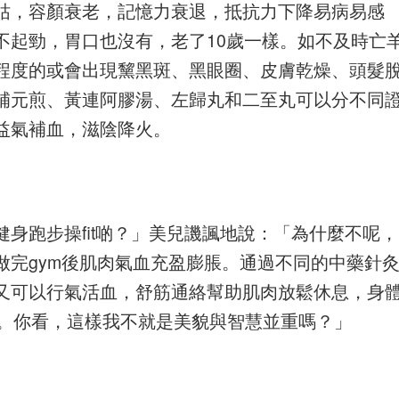
枯，容顏衰老，記憶力衰退，抵抗力下降易病易感
不起勁，胃口也沒有，老了10歲一樣。如不及時亡
程度的或會出現黧黑斑、黑眼圈、皮膚乾燥、頭髮
補元煎、黃連阿膠湯、左歸丸和二至丸可以分不同
益氣補血，滋陰降火。
身跑步操fit啲？」美兒譏諷地說：「為什麼不呢，
做完gym後肌肉氣血充盈膨脹。通過不同的中藥針
又可以行氣活血，舒筋通絡幫助肌肉放鬆休息，身
煉。你看，這樣我不就是美貌與智慧並重嗎？」