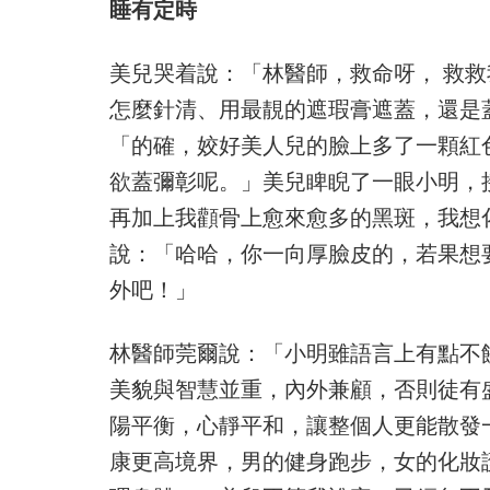
睡有定時
美兒哭着說：「林醫師，救命呀， 救
怎麼針清、用最靚的遮瑕膏遮蓋，還是
「的確，姣好美人兒的臉上多了一顆紅
欲蓋彌彰呢。」美兒睥睨了一眼小明，
再加上我顴骨上愈來愈多的黑斑，我想
說：「哈哈，你一向厚臉皮的，若果想
外吧！」
林醫師莞爾說：「小明雖語言上有點不
美貌與智慧並重，內外兼顧，否則徒有
陽平衡，心靜平和，讓整個人更能散發
康更高境界，男的健身跑步，女的化妝