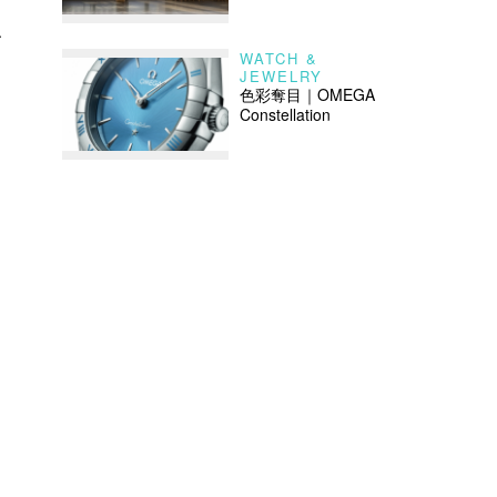
了
WATCH &
JEWELRY
色彩奪目｜OMEGA
Constellation