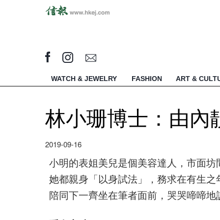
WATCH & JEWELRY
FASHION
ART & CULT
林小珊博士：由內
2019-09-16
小明的表姐美兒是個美容達人，市面坊
她都親身「以身試法」，務求在有生之
陪同下一齊坐在筆者面前，哭哭啼啼地