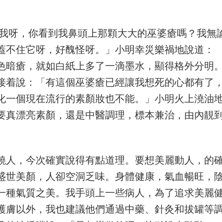
救我呀，你看到我鼻頭上那顆大大的巫婆瘡嗎？我無
蓋不住它呀，好醜怪呀。」小明幸災樂禍地說道：
色暗瘡，就如白紙上多了一滴墨水，顯得格外分明
接着說：「有這個巫婆瘡已經讓我想死的心都有了
化一個現在流行的素顏妝也不能。」小明火上澆油
要真漂亮素顏，還是中醫調理，標本兼治，由內靚
饒人，今次確實說得有點道理。要想美麗動人，的
盛世美顏，人卻空洞乏味。身體健康，氣血暢旺，
一種氣質之美。我手頭上一些病人，為了追求美麗
護膚以外，我也建議他們通過中藥、針灸和拔罐等