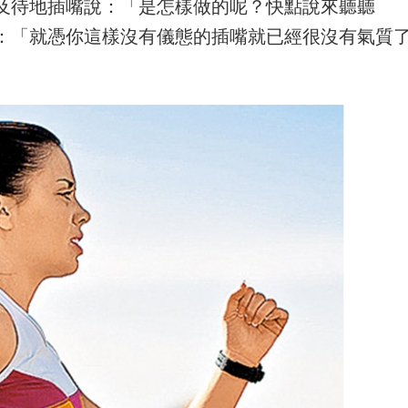
及待地插嘴說：「是怎樣做的呢？快點說來聽聽
：「就憑你這樣沒有儀態的插嘴就已經很沒有氣質