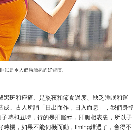
睡眠是令人健康漂亮的好習慣。
黧黑斑和痤瘡、是熬夜和節食過度、缺乏睡眠和運
造成。古人所謂「日出而作，日入而息」，我們身
的子時和丑時，行的是肝膽經，肝膽相表裏，所以子
時機，如果不能伺機而動，timing錯過了，會得不