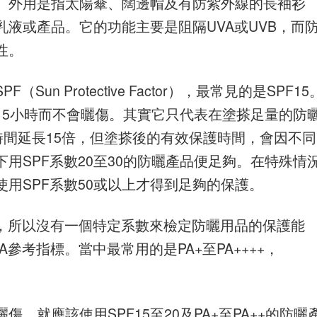
。外用是指太陽傘、闊邊帽及有防紫外線的長袖衫
液或產品。它的功能主要是阻隔UVA或UVB，而
性。
n Protective Factor），最常見的是SPF15
浴15小時而不會曬傷。其實它只代表在塗搽足量的防
時間延長15倍，但塗搽後的有效保護時間，會因不同
用SPF系數20至30的防曬產品便足夠。在特殊情
用SPF系數50或以上才得到足夠的保護。
黑，所以沒有一個特定系數來檢定防曬用品的保護能
參考指標。當中最常用的是PA+至PA++++，
，就應該使用SPF15至20及PA+至PA++的防曬