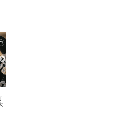
ART & CULTURE
FASH
訂
古埃及文明大展11.20登陸故宮博物
永遠度假 2026 C
大
館 7大必睇文物！圖坦卡門巨像/貓
REP
木乃伊/阿努比斯坐像