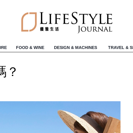
URE
FOOD & WINE
DESIGN & MACHINES
TRAVEL & 
嗎？