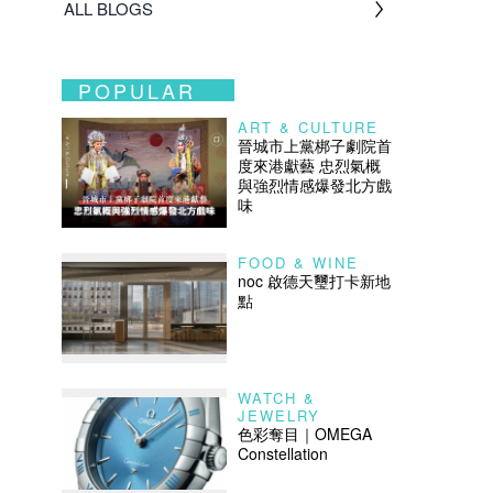
ALL BLOGS
POPULAR
ART & CULTURE
晉城市上黨梆子劇院首
度來港獻藝 忠烈氣概
與強烈情感爆發北方戲
味
FOOD & WINE
noc 啟德天璽打卡新地
點
WATCH &
JEWELRY
色彩奪目｜OMEGA
Constellation