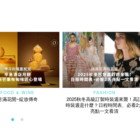
FOOD & WINE
FASHION
月滿花開~綻放傳奇
2025秋冬高級訂製時裝週來襲！高
時裝週是什麼？日程時間表、必看2
亮點一文看清