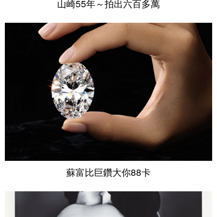
山崎55年～拍出六百多萬
蘇富比巨鑽大你88卡