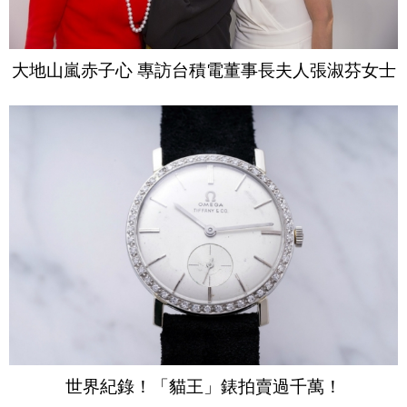
大地山嵐赤子心 專訪台積電董事長夫人張淑芬女士
世界紀錄！「貓王」錶拍賣過千萬！