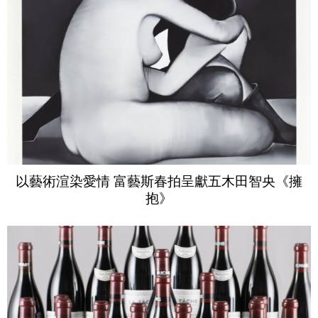
以藝術渲染愛情 富藝斯春拍呈獻五木田智央《擁
抱》