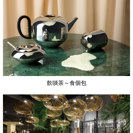
飲啖茶～食個包