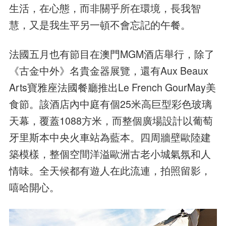
生活，在心態，而非關乎所在環境，長我智
慧，又是我生平另一頓不會忘記的午餐。
法國五月也有節目在澳門MGM酒店舉行，除了
《古金中外》名貴金器展覽，還有Aux Beaux
Arts寶雅座法國餐廳推出Le French GourMay美
食節。該酒店內中庭有個25米高巨型彩色玻璃
天幕，覆蓋1088方米，而整個廣場設計以葡萄
牙里斯本中央火車站為藍本。四周牆壁歐陸建
築模樣，整個空間洋溢歐洲古老小城氣氛和人
情味。全天候都有遊人在此流連，拍照留影，
嘻哈開心。