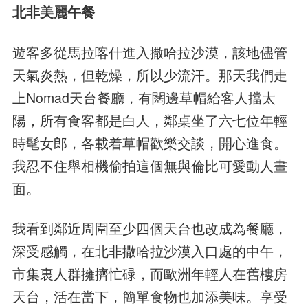
北非美麗午餐
遊客多從馬拉喀什進入撒哈拉沙漠，該地儘管
天氣炎熱，但乾燥，所以少流汗。那天我們走
上Nomad天台餐廳，有闊邊草帽給客人擋太
陽，所有食客都是白人，鄰桌坐了六七位年輕
時髦女郎，各載着草帽歡樂交談，開心進食。
我忍不住舉相機偷拍這個無與倫比可愛動人畫
面。
我看到鄰近周圍至少四個天台也改成為餐廳，
深受感觸，在北非撒哈拉沙漠入口處的中午，
市集裏人群擁擠忙碌，而歐洲年輕人在舊樓房
天台，活在當下，簡單食物也加添美味。享受