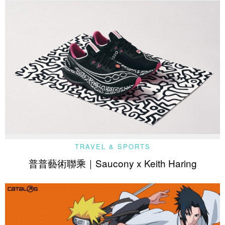
TRAVEL & SPORTS
普普藝術聯乘｜Saucony x Keith Haring