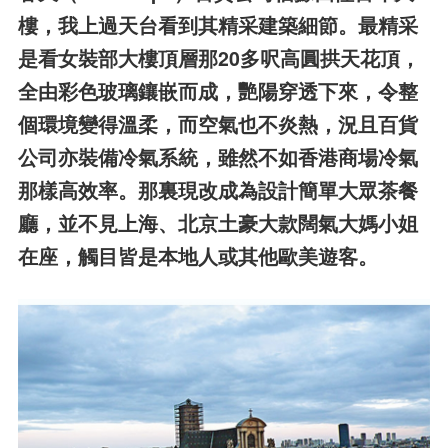
樓，我上過天台看到其精采建築細節。最精采
是看女裝部大樓頂層那20多呎高圓拱天花頂，
全由彩色玻璃鑲嵌而成，艷陽穿透下來，令整
個環境變得溫柔，而空氣也不炎熱，況且百貨
公司亦裝備冷氣系統，雖然不如香港商場冷氣
那樣高效率。那裏現改成為設計簡單大眾茶餐
廳，並不見上海、北京土豪大款闊氣大媽小姐
在座，觸目皆是本地人或其他歐美遊客。