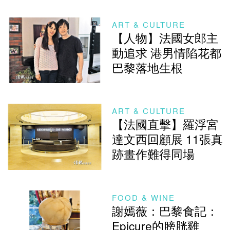
ART & CULTURE
【人物】法國女郎主
動追求 港男情陷花都
巴黎落地生根
ART & CULTURE
【法國直擊】羅浮宮
達文西回顧展 11張真
跡畫作難得同場
FOOD & WINE
謝嫣薇：巴黎食記：
Epicure的膀胱雞