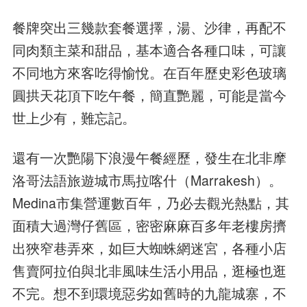
餐牌突出三幾款套餐選擇，湯、沙律，再配不
同肉類主菜和甜品，基本適合各種口味，可讓
不同地方來客吃得愉悅。在百年歷史彩色玻璃
圓拱天花頂下吃午餐，簡直艷麗，可能是當今
世上少有，難忘記。
還有一次艷陽下浪漫午餐經歷，發生在北非摩
洛哥法語旅遊城市馬拉喀什（Marrakesh）。
Medina市集營運數百年，乃必去觀光熱點，其
面積大過灣仔舊區，密密麻麻百多年老樓房擠
出狹窄巷弄來，如巨大蜘蛛網迷宮，各種小店
售賣阿拉伯與北非風味生活小用品，逛極也逛
不完。想不到環境惡劣如舊時的九龍城寨，不