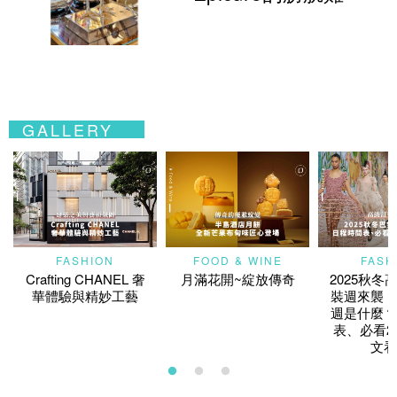
GALLERY
FASHION
FOOD & WINE
FASH
Crafting CHANEL 奢
月滿花開~綻放傳奇
2025秋冬
華體驗與精妙工藝
裝週來襲！
週是什麼？
表、必看2
文看