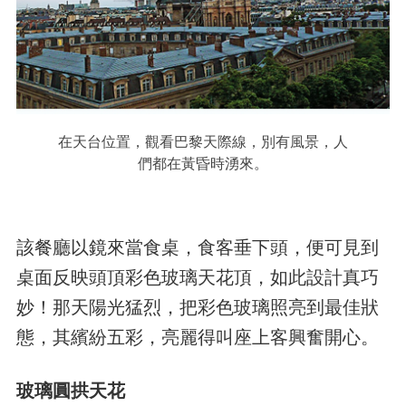
在天台位置，觀看巴黎天際線，別有風景，人
們都在黃昏時湧來。
該餐廳以鏡來當食桌，食客垂下頭，便可見到
桌面反映頭頂彩色玻璃天花頂，如此設計真巧
妙！那天陽光猛烈，把彩色玻璃照亮到最佳狀
態，其繽紛五彩，亮麗得叫座上客興奮開心。
玻璃圓拱天花