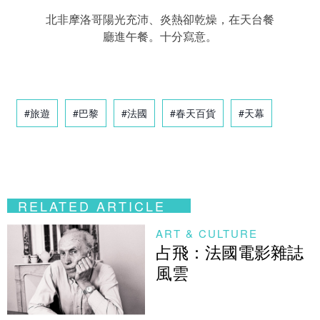
北非摩洛哥陽光充沛、炎熱卻乾燥，在天台餐
廳進午餐。十分寫意。
#旅遊
#巴黎
#法國
#春天百貨
#天幕
RELATED ARTICLE
ART & CULTURE
占飛：法國電影雜誌
風雲