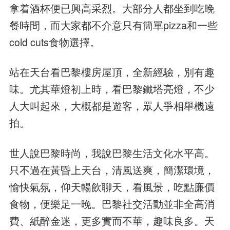
拿着酒杯便已興高采烈。大部分人都坐到吃晚
餐時間，而大家都不介意只有簡單pizza和一些
cold cuts食物選擇。
站在天台看巴黎樓房屋頂，全新經驗，別有趣
味。尤其華燈初上時，看巴黎鐵塔亮燈，不少
人大叫起來，大概都是遊客，眾人爭相舉機遠
拍。
世人說巴黎時尚，我說巴黎生活文化水平高。
只不過在黃昏上天台，清風送爽，簡潔環境，
愉快氣氛，仰天輰飲聊天，看風景，吃點廉價
食物，便樂足一晚。巴黎社交活動並非全高消
費、紙醉金迷，更多實而不華，趣味良多。天