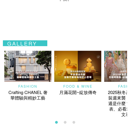
GALLERY
FASHION
FOOD & WINE
FASH
Crafting CHANEL 奢
月滿花開~綻放傳奇
2025秋冬
華體驗與精妙工藝
裝週來襲！
週是什麼？
表、必看2
文看