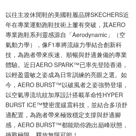
以往主攻休閒鞋的美國鞋履品牌SKECHERS近
年在專業運動跑鞋技術上屢有突破，其AERO
專業跑鞋系列靈感源自「Aerodynamic」（空
氣動力學），像F1車將流線力學結合創新科
技，為跑者帶來疾速、順暢與舒適兼備的專業
體驗。近日AERO SPARK™已率先登陸香港，
以輕盈靈敏之姿成為日常訓練的亮眼之選。如
今，AERO BURST™以破風者之姿強勢登場，
以空氣導流坑紋加厚設計搭載革命性HYPER
BURST ICE™雙密度緩震科技，並結合多項舒
適配置，為跑者帶來極致穩定支撐與舒適腳
感，AERO BURST™都能助你跑出巔峰狀態，
挑戰極限，釋放無限可能！