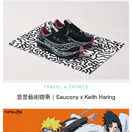
TRAVEL & SPORTS
普普藝術聯乘｜Saucony x Keith Haring