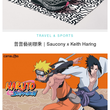
TRAVEL & SPORTS
普普藝術聯乘｜Saucony x Keith Haring