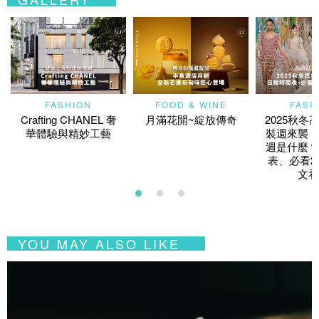
FASHION
FOOD & WINE
FASH
Crafting CHANEL 奢
月滿花開~綻放傳奇
2025秋冬
華體驗與精妙工藝
裝週來襲！
週是什麼？
表、必看2
文看
YOU MAY ALSO LIKE