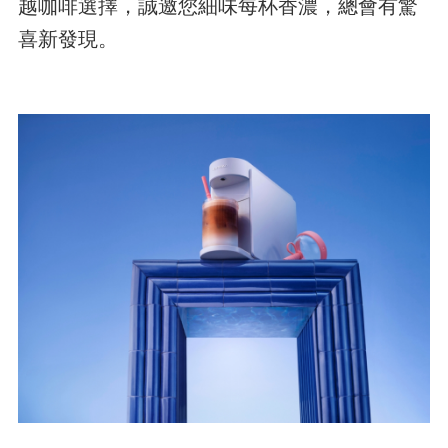
越咖啡選擇，誠邀您細味每杯香濃，總會有驚
喜新發現。