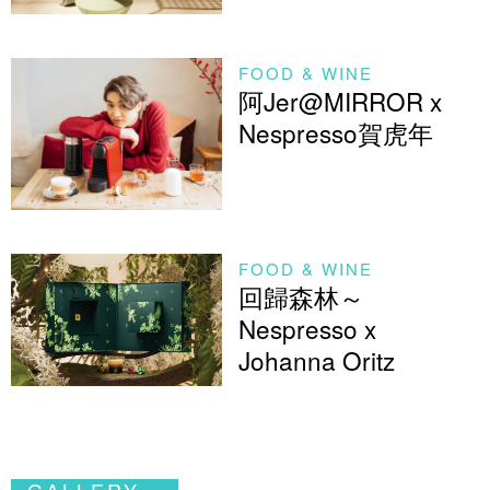
FOOD & WINE
阿Jer@MIRROR x
Nespresso賀虎年
FOOD & WINE
回歸森林～
Nespresso x
Johanna Oritz
GALLERY