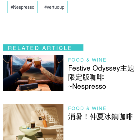
#Nespresso
#vertuoup
RELATED ARTICLE
FOOD & WINE
Festive Odyssey主題
限定版咖啡
~Nespresso
FOOD & WINE
消暑！仲夏冰鎮咖啡