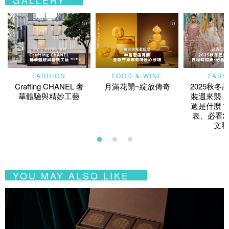
FASHION
FOOD & WINE
FASH
Crafting CHANEL 奢
月滿花開~綻放傳奇
2025秋冬
華體驗與精妙工藝
裝週來襲！
週是什麼？
表、必看2
文看
YOU MAY ALSO LIKE