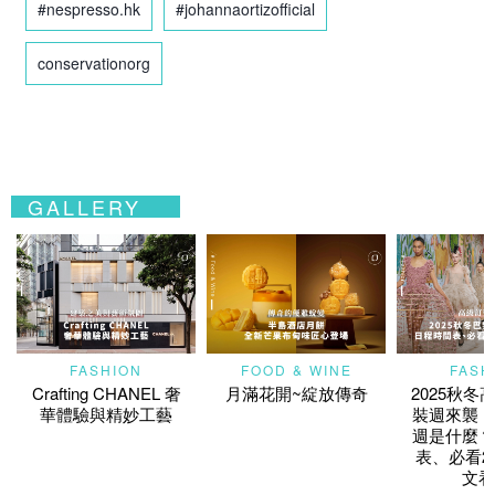
#nespresso.hk
#johannaortizofficial
conservationorg
GALLERY
FASHION
FOOD & WINE
FASH
Crafting CHANEL 奢
月滿花開~綻放傳奇
2025秋冬
華體驗與精妙工藝
裝週來襲！
週是什麼？
表、必看2
文看