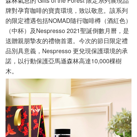
森林氣息的 Gifts of the Forest 限定系列展現品
牌對孕育咖啡的寶貴環境，致以敬意。該系列
的限定禮遇包括NOMAD隨行咖啡樽（酒紅色）
（中杯）及Nespresso 2021聖誕倒數月曆，是
送贈親朋摯友的禮物首選。
今次的節日限定禮
品別具意義，Nespresso 更兌現保護環境的承
諾，以行動保護亞馬遜森林高達10,000棵樹
木。