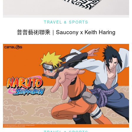
TRAVEL & SPORTS
普普藝術聯乘｜Saucony x Keith Haring