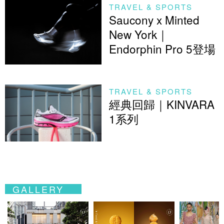
TRAVEL & SPORTS
Saucony x Minted
New York｜
Endorphin Pro 5登場
TRAVEL & SPORTS
經典回歸｜KINVARA
1系列
GALLERY