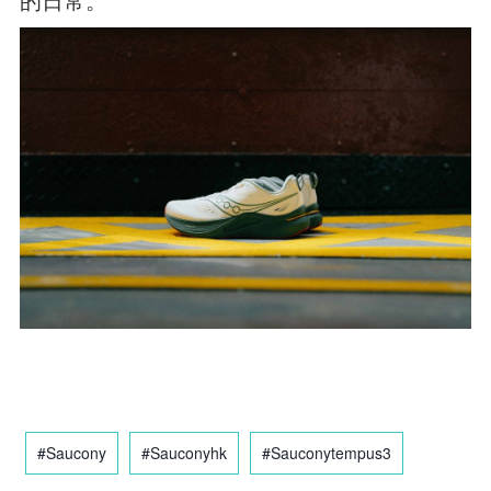
的日常。
#Saucony
#Sauconyhk
#Sauconytempus3