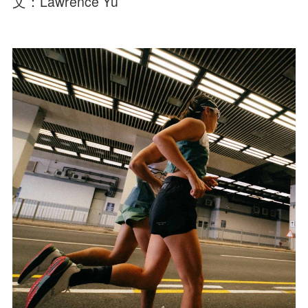
文：Lawrence Yu