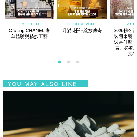
FASHION
FOOD & WINE
FASH
Crafting CHANEL 奢
月滿花開~綻放傳奇
2025秋冬
華體驗與精妙工藝
裝週來襲！
週是什麼？
表、必看2
文看
YOU MAY ALSO LIKE