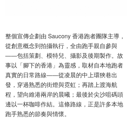
整個宣傳企劃由 Saucony 香港跑者團隊主導，
從創意概念到拍攝執行，全由跑手親自參與
——包括策劃、模特兒、攝影及後期製作。故
事以「腳下的香港」為靈感，取材自本地跑者
真實的日常路線——從凌晨的中上環狹巷出
發，穿過熟悉的街燈與霓虹；再踏上渡海航
程，望向維港兩岸的晨曦；最後於尖沙咀碼頭
邊以一杯咖啡作結。這條路線，正是許多本地
跑手熟悉的節奏與情懷。