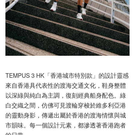
TEMPUS 3 HK「香港城市特別款」的設計靈感
來自香港具代表性的渡海交通文化，鞋身整體
以深綠與純白為主調，復刻經典船身配色。綠
白交織之間，仿佛可見渡輪穿梭於維多利亞港
的靈動身影，傳遞出屬於香港的渡海情懷與城
市韻味。每一個設計元素，都滲透著香港跑者