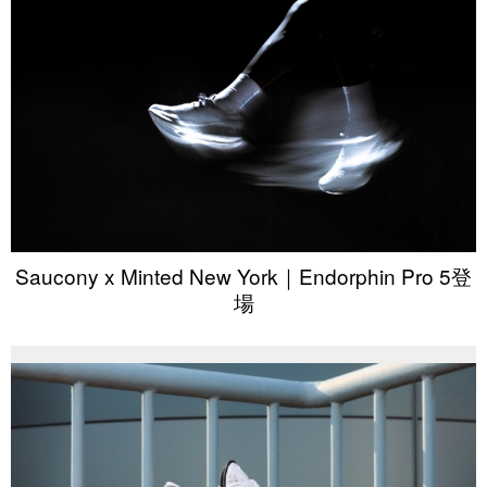
Saucony x Minted New York｜Endorphin Pro 5登
場