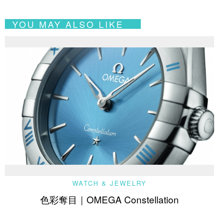
YOU MAY ALSO LIKE
WATCH & JEWELRY
色彩奪目｜OMEGA Constellation