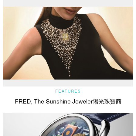
FEATURES
FRED, The Sunshine Jeweler陽光珠寶商