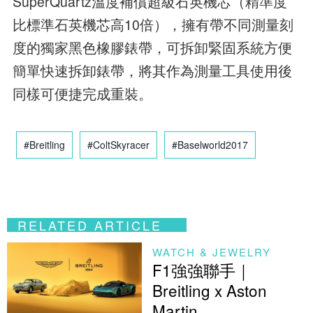
SuperQuartz溫度補償超級石英機芯（精準度
比標準石英機芯高10倍），擁有帶不同測量刻
度的獨家黑色橡膠錶帶，可拆卸緊固系統方便
簡單快速拆卸錶帶，將其作為測量工具使用後
同樣可便捷完成重裝。
#Breitling
#ColtSkyracer
#Baselworld2017
RELATED ARTICLE
WATCH & JEWELRY
F1強強聯手｜
Breitling x Aston
Martin