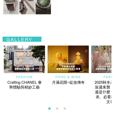
GALLERY
FASHION
FOOD & WINE
FASH
Crafting CHANEL 奢
月滿花開~綻放傳奇
2025秋冬
華體驗與精妙工藝
裝週來襲！
週是什麼？
表、必看2
文看