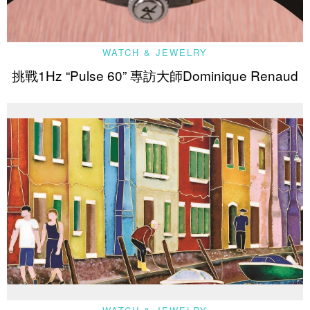
WATCH & JEWELRY
挑戰1Hz “Pulse 60” 專訪大師Dominique Renaud