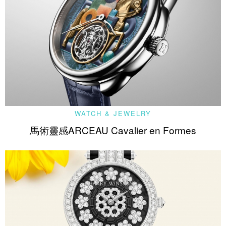
WATCH & JEWELRY
馬術靈感ARCEAU Cavalier en Formes