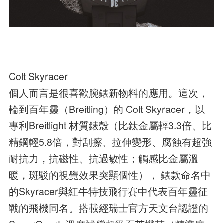
Colt Skyracer
個人而言是很喜歡腕錶新物料的應用。這次，
輪到百年靈（Breitling）的 Colt Skyracer，以
專利Breitlight 材質錶殼（比鈦金屬輕3.3倍、比
精鋼輕5.8倍，對刮擦、拉伸變形、腐蝕有超強
耐抗力，抗磁性、抗過敏性；觸感比金屬溫
暖，斑駁的視覺效果突顯個性）， 錶款命名中
的Skyracer與紅牛特技飛行賽中代表百年靈征
戰的飛機同名。搭載經瑞士官方天文台認證的