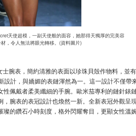
toria's Secret天使超模，一副天使般的面容，她那得天獨厚的完美容
材，令人無法將眼光轉移。(資料圖片)
天文臺女士腕表，簡約清雅的表面以珍珠貝殼作物料，並
重新設計，與嬌媚的表鏈渾然為一。這一設計不僅帶
女性佩戴者柔美纖細的手腕。歐米茄專利的鏈針錶
例，腕表的表冠設計也煥然一新。全新表冠外觀呈
璀璨的鑽石小時刻度，格外閃耀奪目，更顯女性溫