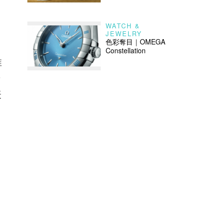
WATCH &
JEWELRY
色彩奪目｜OMEGA
Constellation
推
步
表