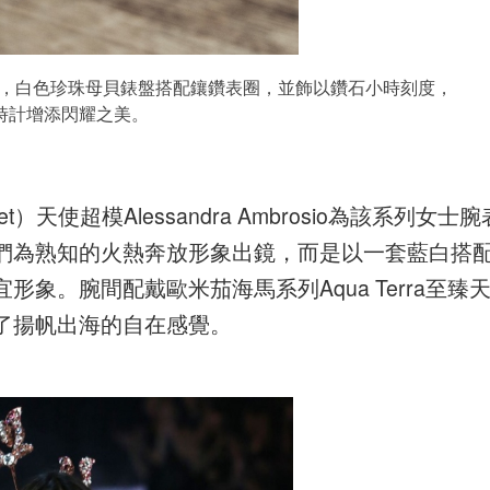
金錶殼，白色珍珠母貝錶盤搭配鑲鑽表圈，並飾以鑽石小時刻度，
時計增添閃耀之美。
ret）天使超模Alessandra Ambrosio為該系列女士腕
們為熟知的火熱奔放形象出鏡，而是以一套藍白搭
象。腕間配戴歐米茄海馬系列Aqua Terra至臻
了揚帆出海的自在感覺。