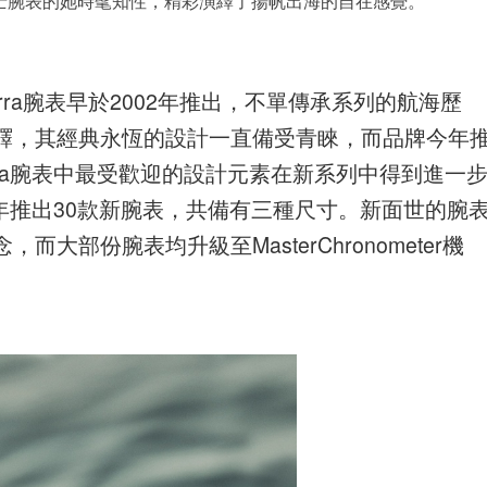
a Terra腕表早於2002年推出，不單傳承系列的航海歷
繹，其經典永恆的設計一直備受青睞，而品牌今年
erra腕表中最受歡迎的設計元素在新系列中得到進一
列今年推出30款新腕表，共備有三種尺寸。新面世的腕
部份腕表均升級至MasterChronometer機