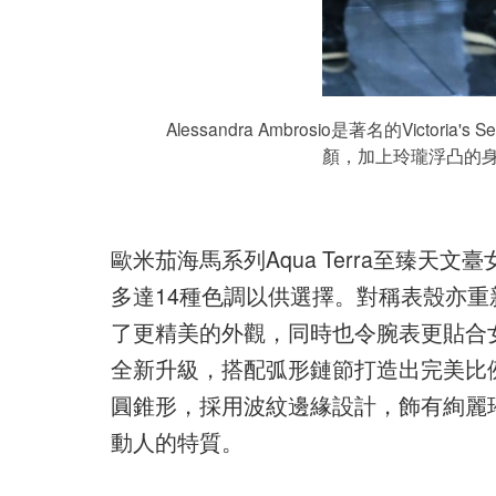
Alessandra Ambrosio是著名的Vic
顏，加上玲瓏浮凸的身
歐米茄海馬系列Aqua Terra至臻
多達14種色調以供選擇。對稱表殼亦
了更精美的外觀，同時也令腕表更貼合
全新升級，搭配弧形鏈節打造出完美比
圓錐形，採用波紋邊緣設計，飾有絢麗
動人的特質。