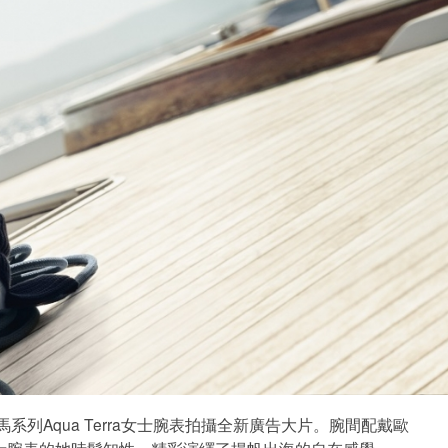
io為海馬系列Aqua Terra女士腕表拍攝全新廣告大片。腕間配戴歐
文臺女士腕表的她時髦知性，精彩演繹了揚帆出海的自在感覺。