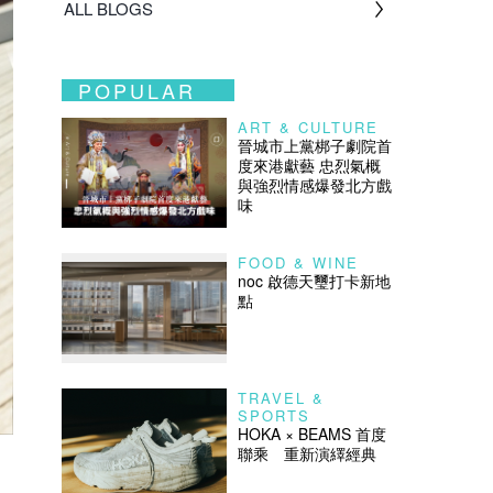
ALL BLOGS
POPULAR
ART & CULTURE
晉城市上黨梆子劇院首
度來港獻藝 忠烈氣概
與強烈情感爆發北方戲
味
FOOD & WINE
noc 啟德天璽打卡新地
點
TRAVEL &
SPORTS
HOKA × BEAMS 首度
聯乘 重新演繹經典