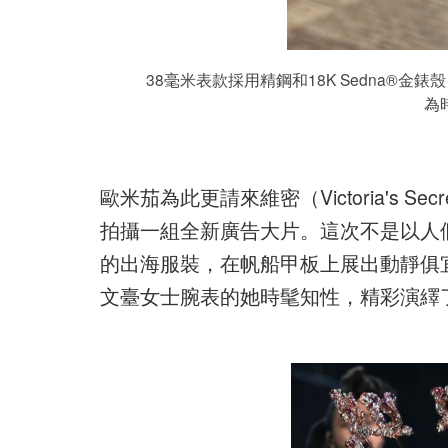
38毫米表款採用精鋼和18K Sedna®
為
歐米茄為此更請來維密（Victoria's Sec
拍攝一組全新廣告大片。這次不是以人
的出海服裝，在帆船甲板上展出動靜俱宜形
文臺女士腕表的她時髦知性，精彩演繹