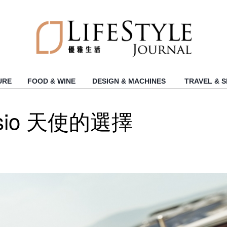
URE
FOOD & WINE
DESIGN & MACHINES
TRAVEL & 
rosio 天使的選擇