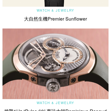
WATCH & JEWELRY
大自然生機Premier Sunflower
WATCH & JEWELRY
挑戰1Hz “Pulse 60” 專訪大師Dominique Renaud