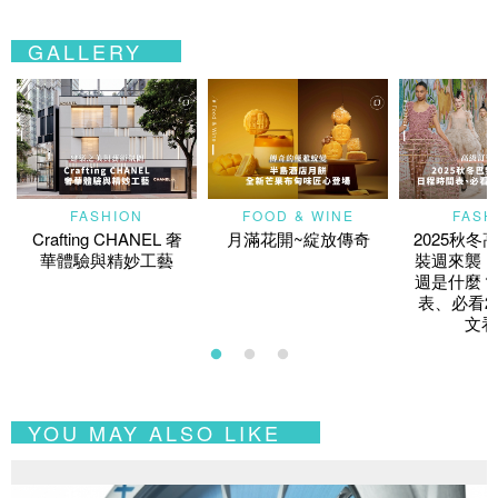
GALLERY
FASHION
FOOD & WINE
FASH
Crafting CHANEL 奢
月滿花開~綻放傳奇
2025秋冬
華體驗與精妙工藝
裝週來襲！
週是什麼？
表、必看2
文看
YOU MAY ALSO LIKE