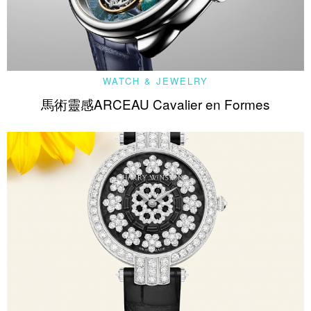
WATCH & JEWELRY
馬術靈感ARCEAU Cavalier en Formes