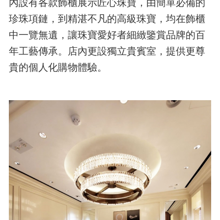
內設有各款飾櫃展示匠心珠寶，由簡單必備的
珍珠項鏈，到精湛不凡的高級珠寶，均在飾櫃
中一覽無遺，讓珠寶愛好者細緻鑒賞品牌的百
年工藝傳承。店內更設獨立貴賓室，提供更尊
貴的個人化購物體驗。