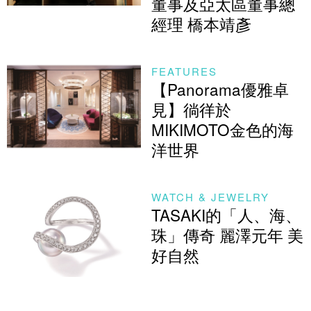
董事及亞太區董事總
經理 橋本靖彥
FEATURES
【Panorama優雅卓
見】徜徉於
MIKIMOTO金色的海
洋世界
WATCH & JEWELRY
TASAKI的「人、海、
珠」傳奇 麗澤元年 美
好自然