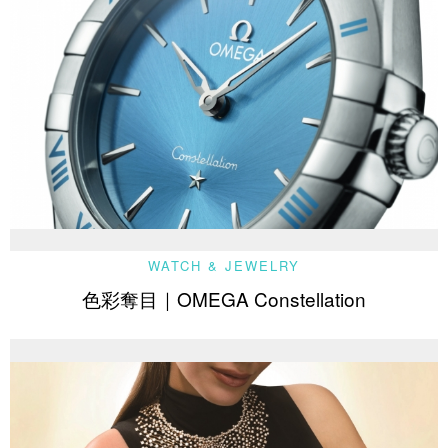
WATCH & JEWELRY
色彩奪目｜OMEGA Constellation