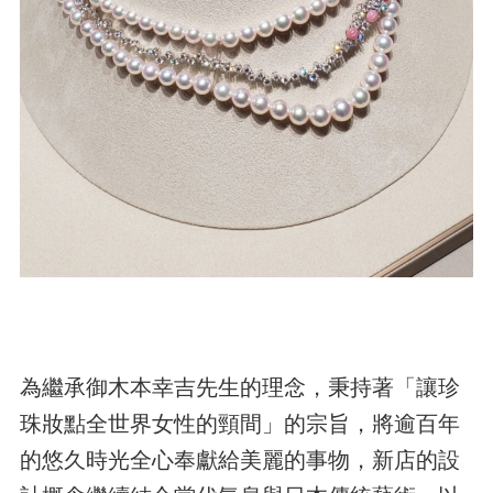
為繼承御木本幸吉先生的理念，秉持著「讓珍
珠妝點全世界女性的頸間」的宗旨，將逾百年
的悠久時光全心奉獻給美麗的事物，新店的設