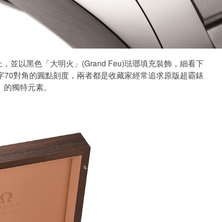
以黑色「大明火」(Grand Feu)琺瑯填充裝飾，細看下
N)刻度及數字70對角的圓點刻度，兩者都是收藏家經常追求原版超霸錶
的獨特元素。