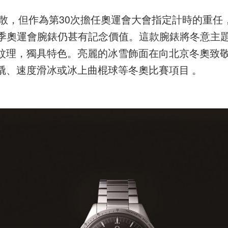
人散，但作為第30次擔任奧運會大會指定計時的重任
22年冬季奧運會腕錶仍甚有記念價值。這款腕錶將冬意主
紋理，獨具特色。亮麗的冰雪飾面在向北京冬奧致
橇、速度滑冰或冰上曲棍球等冬奧比賽項目 。