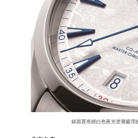
錶面置有經白色夜光塗層處理