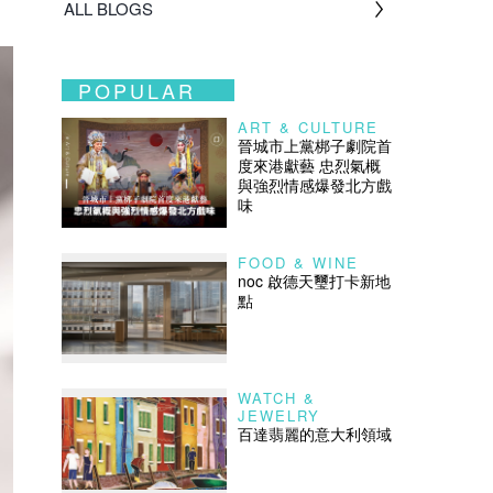
ALL BLOGS
POPULAR
ART & CULTURE
晉城市上黨梆子劇院首
度來港獻藝 忠烈氣概
與強烈情感爆發北方戲
味
FOOD & WINE
noc 啟德天璽打卡新地
點
WATCH &
JEWELRY
百達翡麗的意大利領域