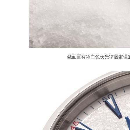
錶面置有經白色夜光塗層處理