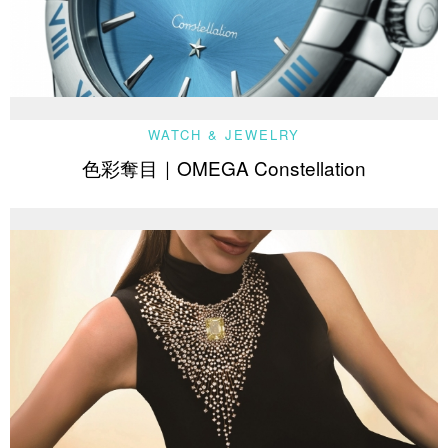
WATCH & JEWELRY
色彩奪目｜OMEGA Constellation