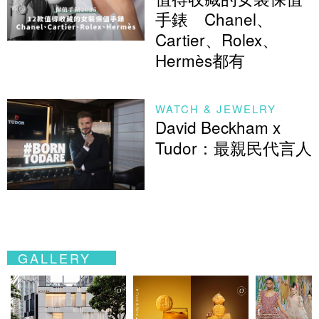
手錶 Chanel、
Cartier、Rolex、
Hermès都有
WATCH & JEWELRY
David Beckham x
Tudor：最親民代言人
GALLERY