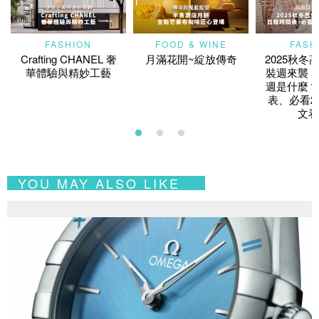
FASHION
FOOD & WINE
FASH
Crafting CHANEL 奢
月滿花開~綻放傳奇
2025秋冬
華體驗與精妙工藝
裝週來襲！
週是什麼？
表、必看2
文看
YOU MAY ALSO LIKE