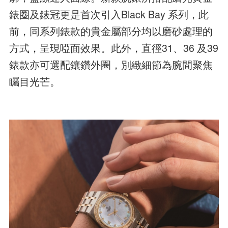
錶圈及錶冠更是首次引入Black Bay 系列，此
前，同系列錶款的貴金屬部分均以磨砂處理的
方式，呈現啞面效果。此外，直徑31、36 及39
錶款亦可選配鑲鑽外圈，別緻細節為腕間聚焦
矚目光芒。