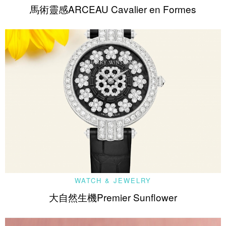
馬術靈感ARCEAU Cavalier en Formes
WATCH & JEWELRY
大自然生機Premier Sunflower