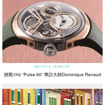
WATCH & JEWELRY
挑戰1Hz “Pulse 60” 專訪大師Dominique Renaud