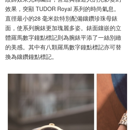
效果，突顯 TUDOR Royal 系列的時尚氣息。
直徑最小的28 毫米款特別配備鑲鑽珍珠母錶
面，使系列腕錶更加瑰麗多姿。錶面鑲嵌的立
體羅馬數字鐘點標記則為腕錶平添了一絲別緻
的美感。其中有八顆羅馬數字鐘點標記亦可替
換為鑲鑽鐘點標記。