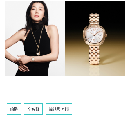
伯爵
全智賢
鐘錶與奇蹟