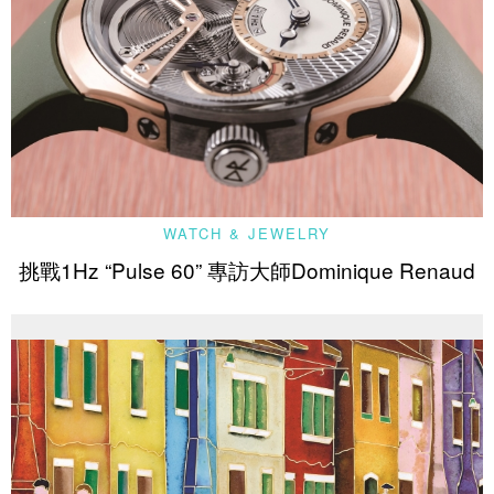
WATCH & JEWELRY
挑戰1Hz “Pulse 60” 專訪大師Dominique Renaud