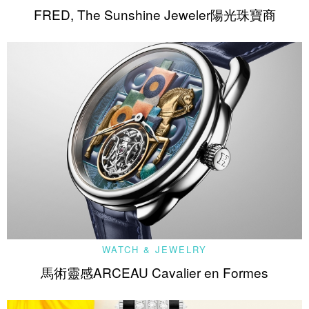
FRED, The Sunshine Jeweler陽光珠寶商
WATCH & JEWELRY
馬術靈感ARCEAU Cavalier en Formes