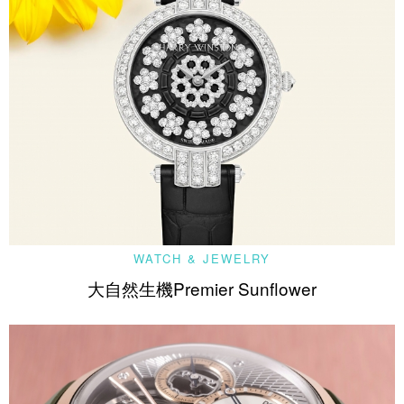
WATCH & JEWELRY
大自然生機Premier Sunflower