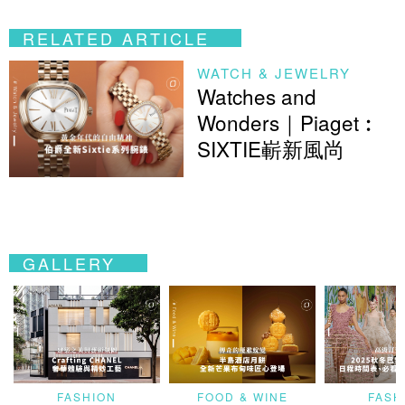
RELATED ARTICLE
WATCH & JEWELRY
Watches and
Wonders｜Piaget︰
SIXTIE嶄新風尚
GALLERY
FASHION
FOOD & WINE
FASH