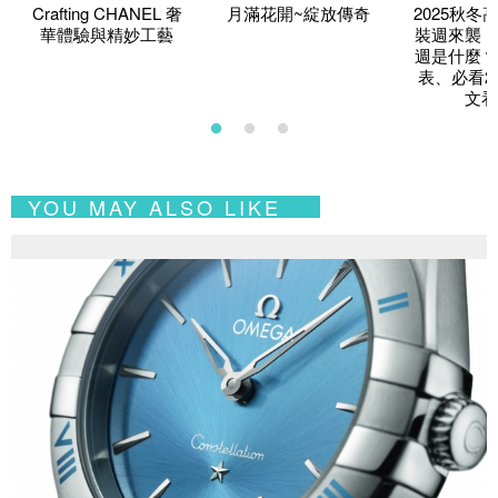
Crafting CHANEL 奢
月滿花開~綻放傳奇
2025秋冬
華體驗與精妙工藝
裝週來襲！
週是什麼？
表、必看2
文看
YOU MAY ALSO LIKE